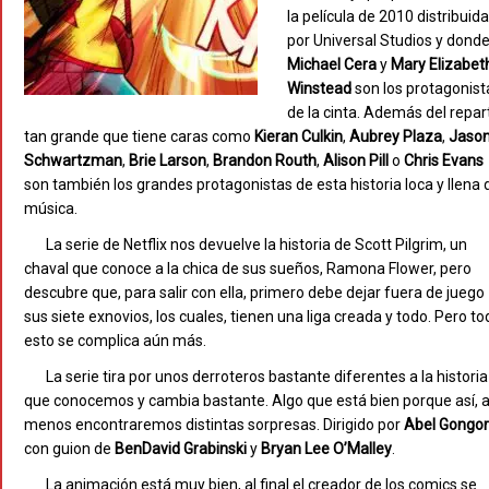
la película de 2010 distribuid
por Universal Studios y dond
Michael
Cera
y
Mary
Elizabet
Winstead
son los protagonist
de la cinta. Además del repar
tan grande que tiene caras como
Kieran
Culkin
,
Aubrey
Plaza
,
Jaso
Schwartzman
,
Brie
Larson
,
Brandon
Routh
,
Alison
Pill
o
Chris
Evans
son también los grandes protagonistas de esta historia loca y llena 
música.
La serie de Netflix nos devuelve la historia de Scott Pilgrim, un
chaval que conoce a la chica de sus sueños, Ramona Flower, pero
descubre que, para salir con ella, primero debe dejar fuera de juego
sus siete exnovios, los cuales, tienen una liga creada y todo. Pero to
esto se complica aún más.
La serie tira por unos derroteros bastante diferentes a la historia
que conocemos y cambia bastante. Algo que está bien porque así, a
menos encontraremos distintas sorpresas. Dirigido por
Abel
Gongo
con guion de
BenDavid
Grabinski
y
Bryan
Lee
O’Malley
.
La animación está muy bien, al final el creador de los comics se