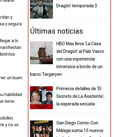
on Marie
Dragón’ temporada 3
ordan y
osa y segura
Últimas noticias
legar a lo
HBO Max lleva ‘La Casa
 manifiestan
del Dragón’ al País Vasco
istintos
con una experiencia
inmersiva a bordo de un
barco Targaryen
ener un buen
Primeros detalles de ‘El
su habilidad
Secreto de La Asistenta’,
ue tiene
la esperada secuela
odolkin.
San Diego Comic-Con
te y no se
Málaga suma 15 nuevos