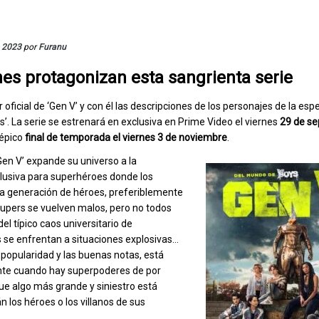
, 2023
por
Furanu
es protagonizan esta sangrienta serie
 oficial de ‘Gen V’ y con él las descripciones de los personajes de la esp
s’. La serie se estrenará en exclusiva en Prime Video el viernes
29 de s
 épico
final de temporada el viernes 3 de noviembre
.
en V’ expande su universo a la
xclusiva para superhéroes donde los
ma generación de héroes, preferiblemente
 supers se vuelven malos, pero no todos
l típico caos universitario de
s se enfrentan a situaciones explosivas…
 popularidad y las buenas notas, está
nte cuando hay superpoderes de por
e algo más grande y siniestro está
 los héroes o los villanos de sus