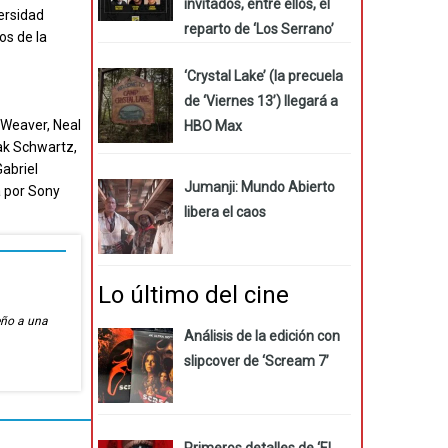
invitados, entre ellos, el
versidad
reparto de ‘Los Serrano’
os de la
‘Crystal Lake’ (la precuela
de ‘Viernes 13’) llegará a
 Weaver, Neal
HBO Max
Zak Schwartz,
Gabriel
Jumanji: Mundo Abierto
a por Sony
libera el caos
Lo último del cine
eño a una
Análisis de la edición con
slipcover de ‘Scream 7’
Primeros detalles de ‘El