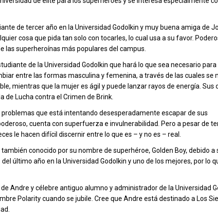
universidad de élite para los superhéroes y se interesa especialmente c
iante de tercer año en la Universidad Godolkin y muy buena amiga de J
quier cosa que pida tan solo con tocarles, lo cual usa a su favor. Poder
 de las superheroínas más populares del campus.
studiante de la Universidad Godolkin que hará lo que sea necesario para l
mbiar entre las formas masculina y femenina, a través de las cuales se
le, mientras que la mujer es ágil y puede lanzar rayos de energía. Sus d
a de Lucha contra el Crimen de Brink.
n problemas que está intentando desesperadamente escapar de sus
deroso, cuenta con superfuerza e invulnerabilidad. Pero a pesar de t
s le hacen difícil discernir entre lo que es – y no es – real.
, también conocido por su nombre de superhéroe, Golden Boy, debido a 
del último año en la Universidad Godolkin y uno de los mejores, por lo q
 de Andre y célebre antiguo alumno y administrador de la Universidad G
ombre Polarity cuando se jubile. Cree que Andre está destinado a Los Sie
dad.