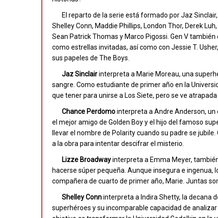
El reparto de la serie está formado por Jaz Sincla
Shelley Conn, Maddie Phillips, London Thor, Derek Lu
Sean Patrick Thomas y Marco Pigossi. Gen V también 
como estrellas invitadas, así como con Jessie T. Usher,
sus papeles de The Boys.
Jaz Sinclair
interpreta a Marie Moreau, una superhe
sangre. Como estudiante de primer año en la Universid
que tener para unirse a Los Siete, pero se ve atrapada
Chance Perdomo
interpreta a Andre Anderson, un 
el mejor amigo de Golden Boy y el hijo del famoso sup
llevar el nombre de Polarity cuando su padre se jubil
a la obra para intentar descifrar el misterio.
Lizze Broadway
interpreta a Emma Meyer, también 
hacerse súper pequeña. Aunque insegura e ingenua, l
compañera de cuarto de primer año, Marie. Juntas sort
Shelley Conn
interpreta a Indira Shetty, la decana 
superhéroes y su incomparable capacidad de analizar 