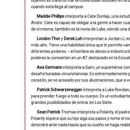
objetivo es transformar la Universidad Godolkin en la 
cuando esta llega al campus.
Maddie Phillips
interpreta a Cate Dunlap, una estud
Andre. Cate es capaz de obligar a la gente a hacer cual
de sí misma, también es la novia de Luke, siendo una
London Thor
y
Derek Luh
interpretan a Jordan Li, e
más alto. Tiene una habilidad única que le permite ca
diferentes poderes – el hombre es denso e indestructib
poderes le convierten en un AT destacado en la Escuel
Asa Germann
interpreta a Sam, un superhéroe co
desafortunadas circunstancias. Es extremadamente po
corazón, se ve acosado por sus alucinaciones, que a vece
Patrick Schwarzenegger
interpreta a Luke Riordan
para prender fuego a todo su cuerpo. Es un estudiante 
grandes posibilidades de entrar en Los Siete.
Sean Patrick
Thomas interpreta a Polarity, el padre
Polarity espera que su hijo siga sus pasos y tome el n
detendrá ante nada hasta que su sueño se haga reali