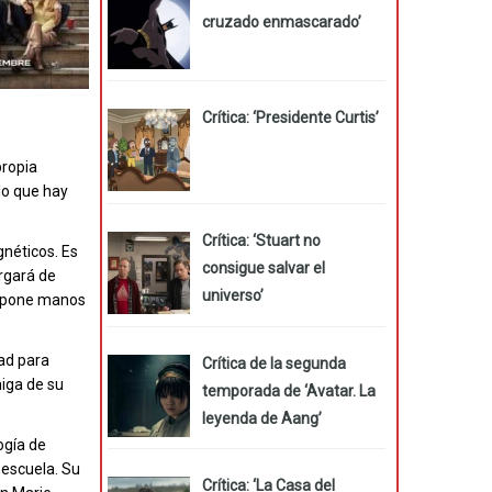
cruzado enmascarado’
Crítica: ‘Presidente Curtis’
propia
lo que hay
Crítica: ‘Stuart no
néticos. Es
consigue salvar el
argará de
universo’
se pone manos
ad para
Crítica de la segunda
iga de su
temporada de ‘Avatar. La
leyenda de Aang’
ogía de
 escuela. Su
Crítica: ‘La Casa del