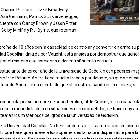
ir, Chance Perdomo, Lizze Broadway,
h, Asa Germann, Patrick Schwarzenegger,
cuenta con Clancy Brown y Jason Ritter
 Colby Minifie y P.J. Byrne, que retoman
roína de 18 años con la capacidad de controlar y convertir en arma su 
ad Godolkin, dirigida por Vought, está ansiosa por demostrar que tiene 
 por el misterio que comienza a desentrañar en la escuela.
estudiante de tercer año de la Universidad de Godolkin con poderes mag
erhéroe Polarity. Andre tiene mucho trabajo por delante, ya que se enc
e. Cuando André se da cuenta de que algo está pasando en la escuela, 
conocida por su nombre de superheroína, Little Cricket, por su capacid
o que a menudo la deja en situaciones comprometidas, se hace muy am
earán los misteriosos peligros de la Universidad de Godolkin.
de la Universidad Godolkin. No tiene poderes pero su formación en psicol
lo que hace que mueve a los superhéroes la hace indispensable para la