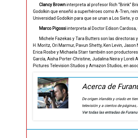
Clancy Brown
interpreta al profesor Rich “Brink” Br
Godolkin que enseñó a superhéroes como A-Tren, reina
Universidad Godolkin para que se unan a Los Siete, y cr
Marco Pigossi
interpreta al Doctor Edison Cardosa, 
Michele Fazekas y Tara Butters son las directoras 
H. Moritz, Ori Marmur, Pavun Shetty, Ken Levin, Jason
Erica Rosbe y Michaela Starr también son productores e
García, Aisha Porter-Christine, Judalina Neira y Loreli
Pictures Television Studios y Amazon Studios, en asocia
Acerca de Furan
De origen irlandés y criado en t
televisión y a cientos de páginas
Ver todas las entradas de Furan