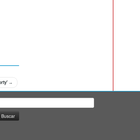
orty’
→
uscar: