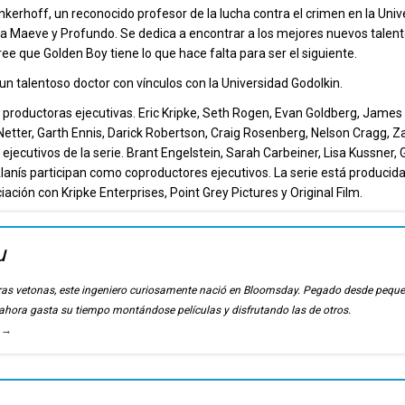
inkerhoff, un reconocido profesor de la lucha contra el crimen en la Uni
 Maeve y Profundo. Se dedica a encontrar a los mejores nuevos talent
ee que Golden Boy tiene lo que hace falta para ser el siguiente.
un talentoso doctor con vínculos con la Universidad Godolkin.
y productoras ejecutivas. Eric Kripke, Seth Rogen, Evan Goldberg, James
 Netter, Garth Ennis, Darick Robertson, Craig Rosenberg, Nelson Cragg, 
jecutivos de la serie. Brant Engelstein, Sarah Carbeiner, Lisa Kussner, 
 Alanís participan como coproductores ejecutivos. La serie está producid
ción con Kripke Enterprises, Point Grey Pictures y Original Film.
u
ierras vetonas, este ingeniero curiosamente nació en Bloomsday. Pegado desde pequ
, ahora gasta su tiempo montándose películas y disfrutando las de otros.
u
→