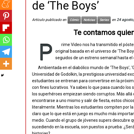
de ‘The Boys’
Artículo publicado en
en
24 agosto
Cómic
Noticias
Series
Te contamos quien
P
rime Video nos ha transmitido el póster
original basada en el universo de ‘The Boy
seguidos de un estreno semanal hasta el
Ambientada en el diabólico mundo de ‘The Boys’, ‘G
Universidad de Godolkin, la prestigiosa universidad e
estudiantes se entrenan para convertirse en la próxi
con fines lucrativos. Ya sabes lo que pasa cuando los
los superhéroes empiezan siendo corruptos. Más allá de
encontrarse a uno mismo y salir de fiesta, estos chico
literalmente. Mientras los estudiantes compiten por la
claro que lo que está en juego es mucho más importa
medio. Cuando el grupo de jóvenes supers descubre qu
sucediendo en la escuela, son puestos a prueba: ¿Serán
historias?