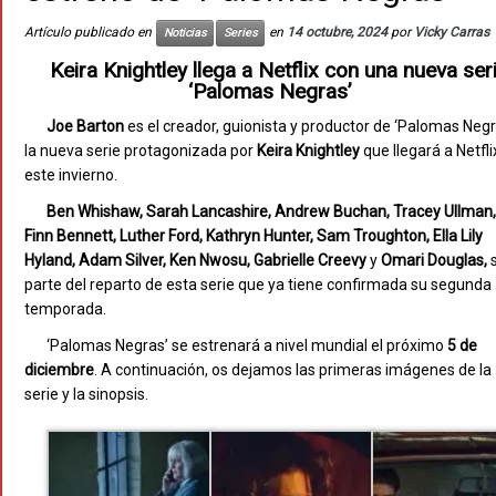
Artículo publicado en
en
14 octubre, 2024
por
Vicky Carras
Noticias
Series
Keira Knightley llega a Netflix con una nueva seri
‘Palomas Negras’
Joe Barton
es el creador, guionista y productor de ‘Palomas Negr
la nueva serie protagonizada por
Keira Knightley
que llegará a Netfli
este invierno.
Ben Whishaw, Sarah Lancashire, Andrew Buchan, Tracey Ullman,
Finn Bennett, Luther Ford, Kathryn Hunter, Sam Troughton, Ella Lily
Hyland, Adam Silver, Ken Nwosu, Gabrielle Creevy
y
Omari Douglas,
parte del reparto de esta serie que ya tiene confirmada su segunda
temporada.
‘Palomas Negras’ se estrenará a nivel mundial el próximo
5 de
diciembre
. A continuación, os dejamos las primeras imágenes de la
serie y la sinopsis.