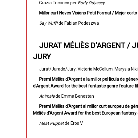
Grazia Tricarico per
Body Odyssey
Millor curt Noves Visions Petit Format / Mejor cort
Say Wuff!
de Fabian Podeszwa
JURAT MÉLIÈS D’ARGENT / J
JURY
Jurat/Jurado/Jury: Victoria McCollum, Marysia Nikit
Premi Méliès d’Argent a la millor pel·lícula de gène
d’Argent Award for the best fantastic genre feature f
Animale
de Emma Benestan
Premi Méliès d’Argent al millor curt europeu de gèn
Méliès d’Argent Award for the best European fantasy 
Meat Puppet
de Eros V