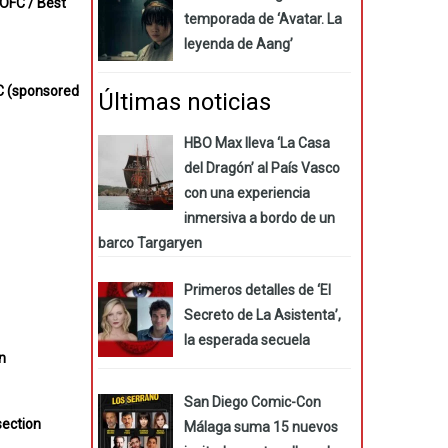
SOFC / Best
temporada de ‘Avatar. La
leyenda de Aang’
C
(sponsored
Últimas noticias
HBO Max lleva ‘La Casa
del Dragón’ al País Vasco
con una experiencia
inmersiva a bordo de un
barco Targaryen
Primeros detalles de ‘El
Secreto de La Asistenta’,
la esperada secuela
on
San Diego Comic-Con
 section
Málaga suma 15 nuevos