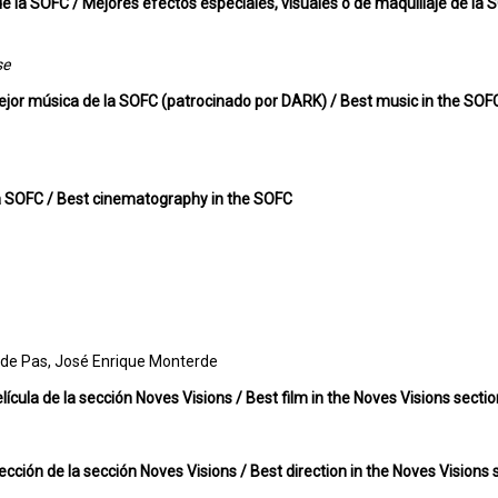
 de la SOFC / Mejores efectos especiales, visuales o de maquillaje de la 
se
Mejor música de la SOFC (patrocinado por DARK) / Best music in the SOF
 la SOFC / Best cinematography in the SOFC
 de Pas, José Enrique Monterde
película de la sección Noves Visions / Best film in the Noves Visions secti
irección de la sección Noves Visions / Best direction in the Noves Visions