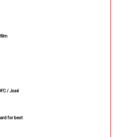
 film
SOFC / José
ward for best