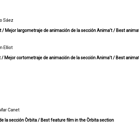
jo Sáez
’t / Mejor largometraje de animación de la sección Anima’t / Best anim
 Elliot
t / Mejor cortometraje de animación de la sección Anima’t / Best animat
 Mar Canet
a de la sección Òrbita / Best feature film in the Òrbita section