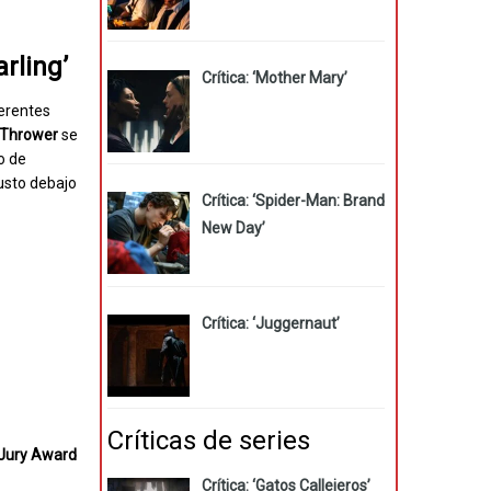
rling’
Crítica: ‘Mother Mary’
ferentes
 Thrower
se
o de
justo debajo
Crítica: ‘Spider-Man: Brand
New Day’
Crítica: ‘Juggernaut’
Críticas de series
l Jury Award
Crítica: ‘Gatos Callejeros’