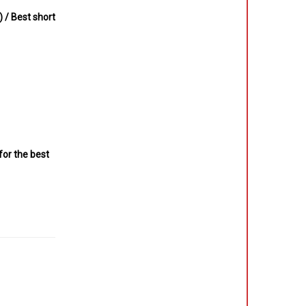
 / Best short
for the best