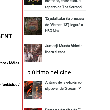
invitados, entre ellos, el
reparto de ‘Los Serrano’
‘Crystal Lake’ (la precuela
de ‘Viernes 13’) llegará a
HBO Max
GENT
Jumanji: Mundo Abierto
libera el caos
tico / Méliès
Lo último del cine
Análisis de la edición con
 fantástico /
slipcover de ‘Scream 7’
Primeros detalles de ‘El