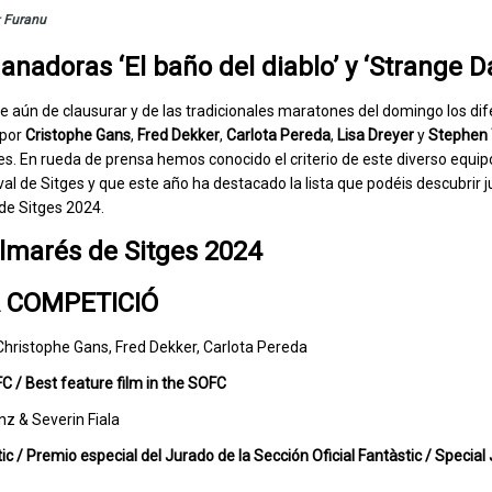
r
Furanu
nadoras ‘El baño del diablo’ y ‘Strange Da
te aún de clausurar y de las tradicionales maratones del domingo los di
 por
Cristophe Gans
,
Fred Dekker
,
Carlota Pereda
,
Lisa Dreyer
y
Stephen
es. En rueda de prensa hemos conocido el criterio de este diverso equip
al de Sitges y que este año ha destacado la lista que podéis descubrir 
de Sitges 2024.
lmarés de Sitges 2024
A COMPETICIÓ
Christophe Gans, Fred Dekker, Carlota Pereda
OFC / Best feature film in the SOFC
z & Severin Fiala
tic / Premio especial del Jurado de la Sección Oficial Fantàstic / Specia