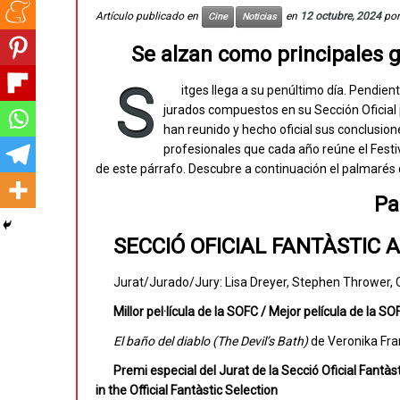
Artículo publicado en
en
12 octubre, 2024
po
Cine
Noticias
Se alzan como principales ga
S
itges llega a su penúltimo día. Pendien
jurados compuestos en su Sección Oficial
han reunido y hecho oficial sus conclusion
profesionales que cada año reúne el Festiv
de este párrafo. Descubre a continuación el palmarés 
Pa
SECCIÓ OFICIAL FANTÀSTIC 
Jurat/Jurado/Jury: Lisa Dreyer, Stephen Thrower, 
Millor pel·lícula de la SOFC / Mejor película de la S
El baño del diablo (The Devil’s Bath)
de Veronika Fran
Premi especial del Jurat de la Secció Oficial Fantàs
in the Official Fantàstic Selection