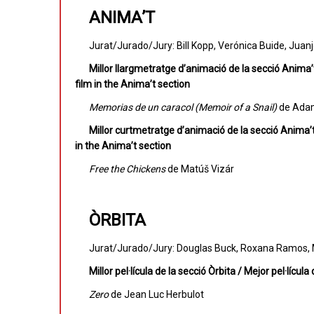
ANIMA’T
Jurat/Jurado/Jury: Bill Kopp, Verónica Buide, Juan
Millor llargmetratge d’animació de la secció Anima
film in the Anima’t section
Memorias de un caracol (Memoir of a Snail)
de Adam
Millor curtmetratge d’animació de la secció Anima’
in the Anima’t section
Free the Chickens
de Matúš Vizár
ÒRBITA
Jurat/Jurado/Jury: Douglas Buck, Roxana Ramos,
Millor pel·lícula de la secció Òrbita / Mejor pel·lícul
Zero
de Jean Luc Herbulot