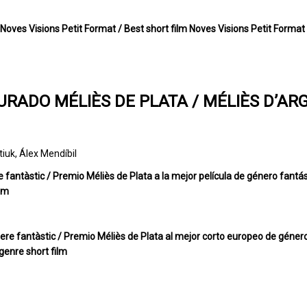
o Noves Visions Petit Format / Best short film Noves Visions Petit Format
URADO MÉLIÈS DE PLATA / MÉLIÈS D’AR
iuk, Álex Mendíbil
re fantàstic / Premio Méliès de Plata a la mejor película de género fantás
ilm
ere fantàstic / Premio Méliès de Plata al mejor corto europeo de género
genre short film