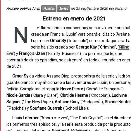
Artículo publicado en
en
25 septiembre, 2020
por
Furanu
Noticias
Series
Estreno en enero de 2021
N
etflix ha dado a conocer hoy su nueva serie original
creada en Francia. ‘Lupin’ versionará el clásico ‘Arsène
Lupin’ con
Omar Sy
(‘Intocable’) como protagonista. La
serie ha sido creada por
G
eorge Kay
(‘Criminal’,
‘Killing
Eve’
) y
François Uzan
(‘Family Business’). La primera parte, que
constará de cinco episodios, se estrenará en todo el mundo en ener
de 2021.
Omar Sy
da vida a Assane Diop, protagonista de la serie y ladrón
guante blanco muy aficionado a las aventuras de Lupin, un persona
ficticio. Completan el reparto
Hervé Pierre
(‘Comédie Française’),
Nicole Garcia
(‘Clara y Clare’),
Clotilde
Hesme
(‘Chocolat’),
Ludivine
Sagnier
(‘The New Pope’),
Antoine Gouy
(‘Budapest’),
Shirine Boutel
(‘Papicha’) y
Soufiane Guerrab
(‘School Life’).
Louis Leterrier
(‘Ahora me ves’, ‘The Dark Crystal’) es el director 
los primeros tres episodios, y la serie está producida por la producto
más antigua del mundo:
Gaumont Télévision
(Isabelle Degeorges,