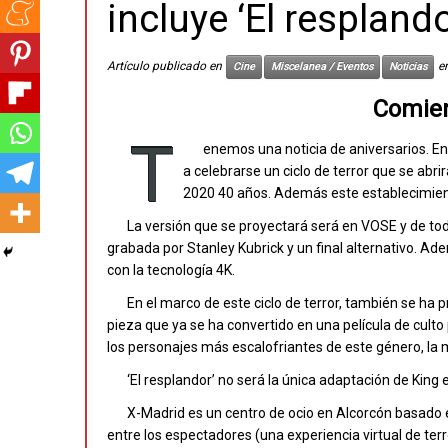
incluye ‘El resplando
Artículo publicado en
e
Cine
Miscelanea / Eventos
Noticias
Comien
T
enemos una noticia de aniversarios. En
a celebrarse un ciclo de terror que se abrir
2020 40 años. Además este establecimien
La versión que se proyectará será en VOSE y de toda
grabada por Stanley Kubrick y un final alternativo. A
con la tecnología 4K.
En el marco de este ciclo de terror, también se ha 
pieza que ya se ha convertido en una película de culto
los personajes más escalofriantes de este género, la 
‘El resplandor’ no será la única adaptación de King 
X-Madrid es un centro de ocio en Alcorcón basado e
entre los espectadores (una experiencia virtual de ter