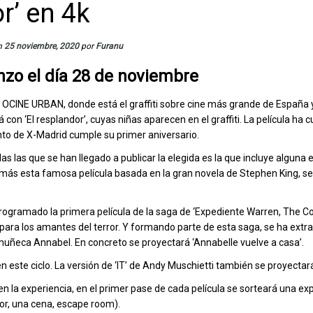
r’ en 4k
n
25 noviembre, 2020
por
Furanu
zo el día 28 de noviembre
 OCINE URBAN, donde está el graffiti sobre cine más grande de España 
á con ‘El resplandor’, cuyas niñas aparecen en el graffiti. La película ha
to de X-Madrid cumple su primer aniversario.
s las que se han llegado a publicar la elegida es la que incluye alguna
demás esta famosa película basada en la gran novela de Stephen King, s
programado la primera película de la saga de ‘Expediente Warren, The Co
 para los amantes del terror. Y formando parte de esta saga, se ha extr
muñeca Annabel. En concreto se proyectará ‘Annabelle vuelve a casa’.
en este ciclo. La versión de ‘IT’ de Andy Muschietti también se proyectar
n la experiencia, en el primer pase de cada película se sorteará una ex
ror, una cena, escape room).