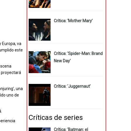
Crítica: ‘Mother Mary’
y Europa, va
 cumplido este
Crítica: ‘Spider-Man: Brand
New Day’
 escena
e proyectará
Crítica: ‘Juggernaut’
njuring’, una
aído uno de
á.
Críticas de series
periencia
Crítica: ‘Batman: el