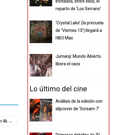
invitados, entre ellos, el
reparto de ‘Los Serrano’
‘Crystal Lake’ (la precuela
de ‘Viernes 13’) llegará a
HBO Max
Jumanji: Mundo Abierto
libera el caos
Lo último del cine
Análisis de la edición con
slipcover de ‘Scream 7’
en 4k
→
Primeros detalles de ‘El