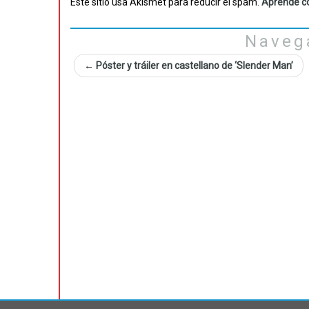
Este sitio usa Akismet para reducir el spam.
Aprende có
Naveg
←
Póster y tráiler en castellano de ‘Slender Man’