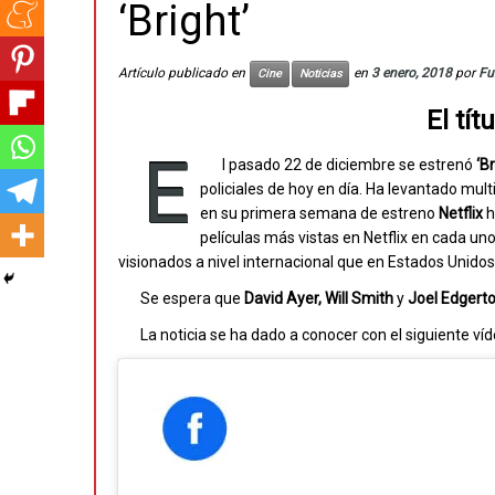
‘Bright’
Artículo publicado en
en
3 enero, 2018
por
Fu
Cine
Noticias
El tít
E
l pasado 22 de diciembre se estrenó
‘Br
policiales de hoy en día. Ha levantado mult
en su primera semana de estreno
Netflix
h
películas más vistas en Netflix en cada un
visionados a nivel internacional que en Estados Unidos
Se espera que
David Ayer, Will Smith
y
Joel Edgert
La noticia se ha dado a conocer con el siguiente víd