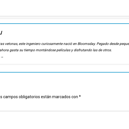
u
ierras vetonas, este ingeniero curiosamente nació en Bloomsday. Pegado desde pequ
, ahora gasta su tiempo montándose películas y disfrutando las de otros.
u
→
s campos obligatorios están marcados con
*