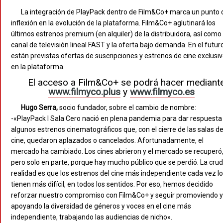
La integración de PlayPack dentro de Film&Co+ marca un punto 
inflexión en la evolución de la plataforma. Film&Co+ aglutinará los
últimos estrenos premium (en alquiler) de la distribuidora, así como 
canal de televisión lineal FAST y la oferta bajo demanda. En el futur
están previstas ofertas de suscripciones y estrenos de cine exclusi
en la plataforma.
El acceso a Film&Co+ se podrá hacer mediant
www.filmyco.plus
y
www.filmyco.es
Hugo Serra,
socio fundador, sobre el cambio de nombre:
-«PlayPack I Sala Cero nació en plena pandemia para dar respuesta
algunos estrenos cinematográficos que, con el cierre de las salas d
cine, quedaron aplazados o cancelados. Afortunadamente, el
mercado ha cambiado. Los cines abrieron y el mercado se recuperó
pero solo en parte, porque hay mucho público que se perdió. La cru
realidad es que los estrenos del cine más independiente cada vez lo
tienen más difícil, en todos los sentidos. Por eso, hemos decidido
reforzar nuestro compromiso con Film&Co+ y seguir promoviendo y
apoyando la diversidad de géneros y voces en el cine más
independiente, trabajando las audiencias de nicho».