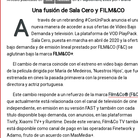
Una fusión de Sala Cero y FILM&CO
A
través de un rebranding #ConUnPack anuncia el un
nueva manera de acceder a sus ofertas de Vídeo Bajo
Demanda y televisión. La plataforma de VOD PlayPack 
Sala Cero, puesta en marcha en abril de 2020 y la ofert
bajo demanda y de emisión lineal prestado por FILM&CO (F&C) se
aglutinan bajo la marca
FILM&CO+
.
El cambio de marca coincide con el estreno en video bajo dema
de la película dirigida por María de Medeiros, ‘Nuestros Hijos’, que fu
estrenada en cines la pasada primavera con la presencia de la
directora y actriz portuguesa.
Este cambio responde a un refuerzo de la marca
Film&Co® (F&C
que actualmente está relacionada con el canal de televisión de cine
independiente, en emisión en su versión FAST y también con cada
título disponible bajo demanda, con anuncios, en las plataformas
Tivify, Xiaomi TV+ y Runtime. Desde este verano, Film&Co TV tambi
está disponible como canal de pago en las operadoras Finetwork y
Adamo, fruto de un acuerdo con MasMedia+.