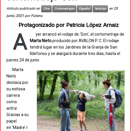
Artículo publicado en
en
23
Cine
Cortometrajes
Español
Noticias
junio, 2021
por
Furanu
Protagonizado por Patricia López Arnaiz
A
yer arrancó el rodaje de ‘Son’, el cortometraje de
Marta Nieto
producido por AVALON P. C. El rodaje
tendrá lugar en los Jardines de la Granja de San
Ildefonso y se alargará durante tres días, hasta el
jueves 24 de junio.
Marta
Nieto
destaca por
su exitosa
carrera
como
actriz.
Gracias a su
papel
en ‘Madre’ r