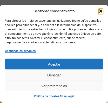
¿Qué es Moviementarios?
Gestionar consentimiento
Aviso legal
Bases Legales y Condiciones de los Sorteos en Moviementarios
Para ofrecer las mejores experiencias, utilizamos tecnologías como las
Más información sobre las cookies
cookies para almacenar y/o acceder a la información del dispositivo. El
Noticias al correo
consentimiento de estas tecnologías nos permitirá procesar datos como
el comportamiento de navegación o las identificaciones únicas en este
Política de cookies
sitio. No consentir o retirar el consentimiento, puede afectar
Política de cookies (UE)
negativamente a ciertas características y funciones.
Política de privacidad
Ponte en contacto con nosotros
Gestionar los servicios
Buscar:
Aceptar
Denegar
Ver preferencias
·
© 2026
Moviementarios
·
Funciona con
·
Política de cookies
Aviso legal
Diseñado con el
Tema Customizr
·