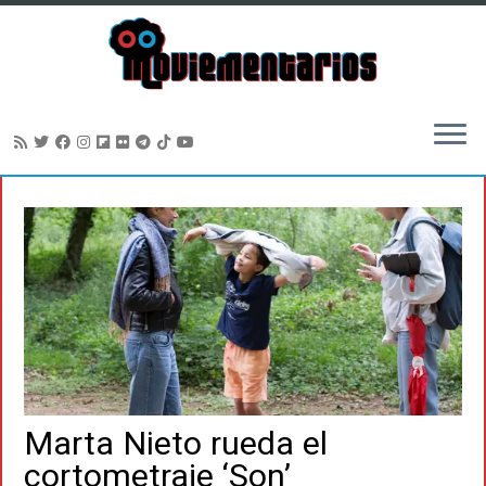
Saltar
al
contenido
Marta Nieto rueda el
cortometraje ‘Son’