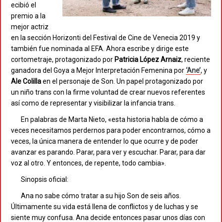
ecibió el
premio a la
mejor actriz
en la sección Horizonti del Festival de Cine de Venecia 2019 y
también fue nominada al EFA. Ahora escribe y dirige este
cortometraje, protagonizado por
Patricia López Arnaiz
, reciente
ganadora del Goya a Mejor Interpretación Femenina por
‘Ane’
, y
Ale Colilla
en el personaje de Son. Un papel protagonizado por
un niño trans con la firme voluntad de crear nuevos referentes
así como de representar y visibilizar la infancia trans.
En palabras de Marta Nieto, «esta historia habla de cómo a
veces necesitamos perdernos para poder encontrarnos, cómo a
veces, la única manera de entender lo que ocurre y de poder
avanzar es parando. Parar, para ver y escuchar. Parar, para dar
voz al otro. Y entonces, de repente, todo cambia».
Sinopsis oficial:
Ana no sabe cómo tratar a su hijo Son de seis años.
Últimamente su vida está llena de conflictos y de luchas y se
siente muy confusa. Ana decide entonces pasar unos días con