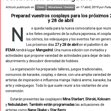
Artículo publicado en
en
17 abril, 2019
por
Fura
Cómic
Miscelanea / Eventos
Preparad vuestros cosplays para los próximos 
y 28 de abril
N
o queda nada para la nueva convocatoria que reuni
a los fieles seguidores de la cultura japonesa, el cospla
los cómics, los videojuegos y los eventos fan en genera
Los próximos días
27 y 28 de abril
en el pabellón 6 de
IFEMA
tendrá lugar
Mangadrid
. Una nueva edición con invitados y
actividades que propone variedad de actividades para dejar de lado 
aburrimiento y descubrir diversidad de hobbies.
La organización ha preparado talleres, juegos tradicionales,
concursos de karaoke, cosplay, o dance, con una amplia variedad de
artistas de inspiración e influencia manga. Habrá anime, karaoke, bai
arte y videojuegos. Todo lo que suele reunir a los visitantes de una
convención.
Estarán presentes las cosplayers
Mina Starliart
,
Shiroki, Kokoam
y
Nebulaluben
. También están programadas
las actuaciones de
artistas como
Nana Okabe
y
Star Berry.