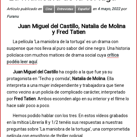
Artículo publicado en
en
4 mayo, 2022
por
Cine
Entrevistas
Español
Furanu
Juan Miguel del Castillo, Natalia de Molina
y Fred Tatien
La película ‘La maniobra de la tortuga’ es un drama con
suspense que nos lleva al puro sabor del cine negro. Una historia
policíaca con muchos matices de drama social cuya
crítica
podéis leer aquí
.
Juan Miguel del Castillo
ha cogido a la que fue ya su
protagonista en ‘Techo y comida’,
Natalia de Molina
. Ella
interpreta a una mujer independiente y trabajadora que tiene
como vecino a un policía de complicado carácter, interpretado
por
Fred Tatien
. Ambos esconden algo en su interior y el filme lo
hace salir poco a poco.
Hemos podido hablar con los tres. En estos vídeos grabados
en la mítica Librería 8 y 1/2 tenéis sus respuestas a nuestras
preguntas sobre ‘La maniobra de la tortuga’, una comprometida
película con envoltorio de thriller policial.