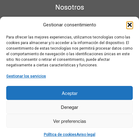
Nosotros
¿Qué es Moviementarios?
Gestionar consentimiento
Aviso legal
Bases Legales y Condiciones de los Sorteos en Moviementarios
Para ofrecer las mejores experiencias, utilizamos tecnologías como las
Más información sobre las cookies
cookies para almacenar y/o acceder a la información del dispositivo. El
Noticias al correo
consentimiento de estas tecnologías nos permitirá procesar datos como
el comportamiento de navegación o las identificaciones únicas en este
Política de cookies
sitio. No consentir o retirar el consentimiento, puede afectar
Política de cookies (UE)
negativamente a ciertas características y funciones.
Política de privacidad
Ponte en contacto con nosotros
Gestionar los servicios
Buscar:
Aceptar
Denegar
Ver preferencias
·
© 2026
Moviementarios
·
Funciona con
·
Política de cookies
Aviso legal
Diseñado con el
Tema Customizr
·