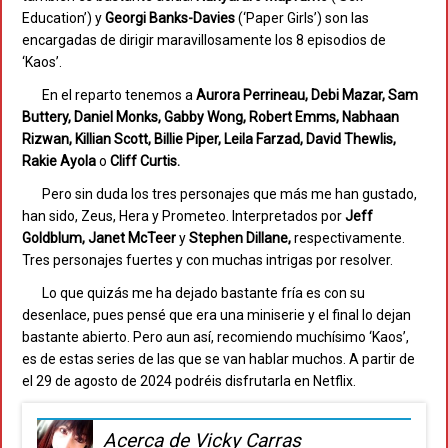
Education’) y
Georgi Banks-Davies
(‘Paper Girls’) son las
encargadas de dirigir maravillosamente los 8 episodios de
‘Kaos’.
En el reparto tenemos a
Aurora Perrineau, Debi Mazar, Sam
Buttery, Daniel Monks, Gabby Wong, Robert Emms, Nabhaan
Rizwan, Killian Scott, Billie Piper, Leila Farzad, David Thewlis,
Rakie Ayola
o
Cliff Curtis.
Pero sin duda los tres personajes que más me han gustado,
han sido, Zeus, Hera y Prometeo. Interpretados por
Jeff
Goldblum, Janet McTeer
y
Stephen Dillane,
respectivamente.
Tres personajes fuertes y con muchas intrigas por resolver.
Lo que quizás me ha dejado bastante fría es con su
desenlace, pues pensé que era una miniserie y el final lo dejan
bastante abierto. Pero aun así, recomiendo muchísimo ‘Kaos’,
es de estas series de las que se van hablar muchos. A partir de
el 29 de agosto de 2024 podréis disfrutarla en Netflix.
Acerca de Vicky Carras