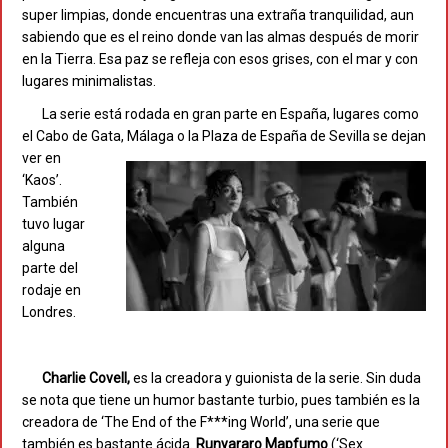
super limpias, donde encuentras una extraña tranquilidad, aun
sabiendo que es el reino donde van las almas después de morir
en la Tierra. Esa paz se refleja con esos grises, con el mar y con
lugares minimalistas.
La serie está rodada en gran parte en España, lugares como
el Cabo de Gata, Málaga o la Plaz
a de España de Sevilla se dejan
ver en
‘Kaos’.
También
tuvo lugar
alguna
parte del
rodaje en
Londres.
Charlie Covell,
es la creadora y guionista de la serie. Sin duda
se nota que tiene un humor bastante turbio, pues también es la
creadora de ‘The End of the F***ing World’, una serie que
también es bastante ácida.
Runyararo Mapfumo
(‘Sex