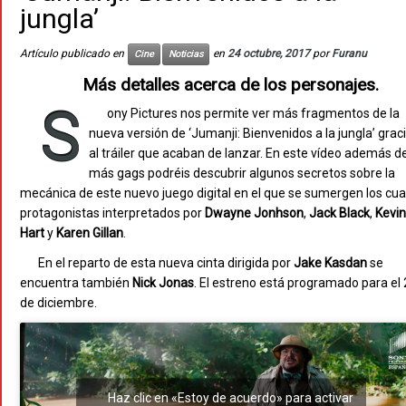
jungla’
Artículo publicado en
en
24 octubre, 2017
por
Furanu
Cine
Noticias
Más detalles acerca de los personajes.
S
ony Pictures nos permite ver más fragmentos de la
nueva versión de ‘Jumanji: Bienvenidos a la jungla’ grac
al tráiler que acaban de lanzar. En este vídeo además d
más gags podréis descubrir algunos secretos sobre la
mecánica de este nuevo juego digital en el que se sumergen los cua
protagonistas interpretados por
Dwayne
Jonhson
,
Jack
Black
,
Kevin
Hart
y
Karen
Gillan
.
En el reparto de esta nueva cinta dirigida por
Jake
Kasdan
se
encuentra también
Nick
Jonas
. El estreno está programado para el
de diciembre.
Haz clic en «Estoy de acuerdo» para activar