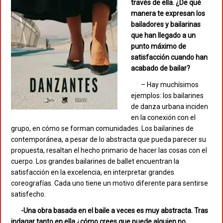
través de ella. ¿De qué
manera te expresan los
bailadores y bailarinas
que han llegado a un
punto máximo de
satisfacción cuando han
acabado de bailar?
– Hay muchísimos
ejemplos: los bailarines
de danza urbana inciden
en la conexión con el
grupo, en cómo se forman comunidades. Los bailarines de
contemporánea, a pesar de lo abstracta que pueda parecer su
propuesta, resaltan el hecho primario de hacer las cosas con el
cuerpo. Los grandes bailarines de ballet encuentran la
satisfacción en la excelencia, en interpretar grandes
coreografías. Cada uno tiene un motivo diferente para sentirse
satisfecho.
-Una obra basada en el baile a veces es muy abstracta. Tras
indagar tanto en ella ¿cómo crees que puede alguien no