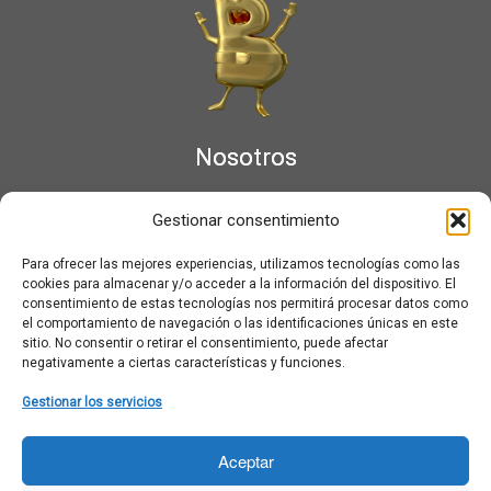
Nosotros
¿Qué es Moviementarios?
Gestionar consentimiento
Aviso legal
Bases Legales y Condiciones de los Sorteos en Moviementarios
Para ofrecer las mejores experiencias, utilizamos tecnologías como las
Más información sobre las cookies
cookies para almacenar y/o acceder a la información del dispositivo. El
Noticias al correo
consentimiento de estas tecnologías nos permitirá procesar datos como
el comportamiento de navegación o las identificaciones únicas en este
Política de cookies
sitio. No consentir o retirar el consentimiento, puede afectar
Política de cookies (UE)
negativamente a ciertas características y funciones.
Política de privacidad
Ponte en contacto con nosotros
Gestionar los servicios
Buscar:
Aceptar