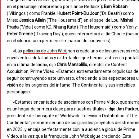
en el personaje interpretado por ‘Lance Reddick’);
Ben Robson
(‘Vikingos’) como Frankie;
Hubert Point-Du Jour
(‘Dr. Death’) como
Miles;
Jessica Allain
(‘The Housemaid’) en el papel de Lou;
Mishel
Prada
(‘Vida’) como KD;
Nhung Kate
(‘The Housemaid’) como Yen y
Peter
Greene
(‘Training Day’), quien interpretará al tío Charlie (basa
en el silencioso experto en eliminación de cadáveres).
«Las
películas de John Wick
han creado uno de los universos má
envolventes, detallados y disfrutables que hemos visto en la pantall
en la última década», dijo
Chris Mansolillo
, director de Content
Acquisition, Prime Video. «Estamos extremadamente orgullosos de
seguir construyendo este universo, ofreciendo a los espectadores 
visión de los orígenes del infame ‘The Continental’ y sus increíbles
personajes».
«Estamos encantados de asociarnos con Prime Video, que siem
es un hogar de primera clase para nuestros títulos», dijo
Jim Packer
presidente de Lionsgate of Worldwide Television Distribution. «’The
Continental’ promete ser uno de los grandes proyectos del streami
en 2023, y encaja perfectamente con la audiencia global de Prime
Video, a la vez que la franquicia John Wick sigue creciendo. Este