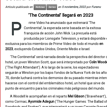
Artículo publicado en
en
5 noviembre, 2022
por
Furanu
Noticias
Series
‘The Continental’ llegará en 2023
P
rime Video ha anunciado que estrenará ‘The
Continental’, la esperada serie basada en la exitosa
franquicia de acción John Wick. La precuela está
producida por Lionsgate Television, y estará disponible
exclusiva para los miembros de Prime Video de todo el mundo
en
2023
, excluyendo Estados Unidos, Oriente Medio e Israel.
‘The Continental’ será narrada desde la perspectiva del director 
hotel, un joven Winston Scott, que será interpretado por
Colin Woode
(‘The Flight Attendant’). A lo largo de la serie, los espectadores
seguirán a Winston por los bajos fondos de la Nueva York de los año
70, donde luchará contra los demonios de su pasado mientras inten
hacerse con el control del emblemático hotel, un hotel que sirve de
punto de encuentro para los criminales más peligrosos del mundo.
A Woodell le acompañan en el reparto
Mel Gibson
(‘Braveheart’),
como Cormac;
Ayomide
Adegun
(‘The Hunger Games: The Ballad o
Songbirds and Snakes’), que interpretará a un joven Caronte (basa