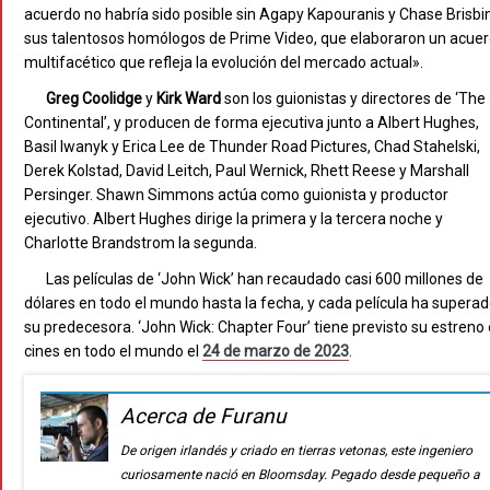
acuerdo no habría sido posible sin Agapy Kapouranis y Chase Brisbi
sus talentosos homólogos de Prime Video, que elaboraron un acue
multifacético que refleja la evolución del mercado actual».
Greg Coolidge
y
Kirk Ward
son los guionistas y directores de ‘The
Continental’, y producen de forma ejecutiva junto a Albert Hughes,
Basil Iwanyk y Erica Lee de Thunder Road Pictures, Chad Stahelski,
Derek Kolstad, David Leitch, Paul Wernick, Rhett Reese y Marshall
Persinger. Shawn Simmons actúa como guionista y productor
ejecutivo. Albert Hughes dirige la primera y la tercera noche y
Charlotte Brandstrom la segunda.
Las películas de ‘John Wick’ han recaudado casi 600 millones de
dólares en todo el mundo hasta la fecha, y cada película ha superad
su predecesora. ‘John Wick: Chapter Four’ tiene previsto su estreno
cines en todo el mundo el
24 de marzo de 2023
.
Acerca de Furanu
De origen irlandés y criado en tierras vetonas, este ingeniero
curiosamente nació en Bloomsday. Pegado desde pequeño a