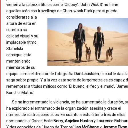
vienen a la cabeza títulos como ‘Oldboy’. ‘John Wick 3’ no tiene
aquellos icónicos travellings de Chan-wook Park
pero si puede
considerarse a la
altura de esta en
cuanto a su
calidad visual y su
implacable ritmo.
Stahelski
consigue esto
manteniendo
miembros de su
equipo como el director de fotografía
Dan Laustsen
, lo cual le da a l
saga sabor propio. Y a la vez esta serie de largometrajes es capaz 
rememorar a títulos míticos como ‘El bueno, el feo y el malo’, ‘Jame
Bond’ o ‘Matrix’.
Se ha incrementado la violencia, se ha aumentado la duración, s
ha explorado el entramado de la organización asesina y crece el
número de rostros conocidos. En cuanto a esto último tres de ellos
nominados al Oscar:
Halle Berry
,
Anjelica Huston
y
Laurence Fishbu
Y dos conocidos de ‘Juego de Tronos’:
Ian McShane
y
Jerome Flynn
.