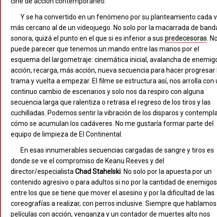
cine de acción contemporáneo.
Y se ha convertido en un fenómeno por su planteamiento cada 
más cercano al de un videojuego. No solo por la macarrada de band
sonora, quizá el punto en el que si es inferior a sus
predecesoras
. N
puede parecer que tenemos un mando entre las manos por el
esquema del largometraje: cinemática inicial, avalancha de enemig
acción, recarga, más acción, nueva secuencia para hacer progresar 
trama y vuelta a empezar. El filme se estructura así, nos arrolla con
continuo cambio de escenarios y solo nos da respiro con alguna
secuencia larga que ralentiza o retrasa el regreso de los tiros y las
cuchilladas. Podemos sentir la vibración de los disparos y contempl
cómo se acumulan los cadáveres. No me gustaría formar parte del
equipo de limpieza de El Continental.
En esas innumerables secuencias cargadas de sangre y tiros es
donde se ve el compromiso de Keanu Reeves y del
director/especialista
Chad Stahelski
. No solo por la apuesta por un
contenido agresivo o para adultos si no por la cantidad de enemigos
entre los que se tiene que mover el asesino y por la dificultad de las
coreografías a realizar, con perros inclusive. Siempre que hablamos
películas con acción, venganza y un contador de muertes alto nos