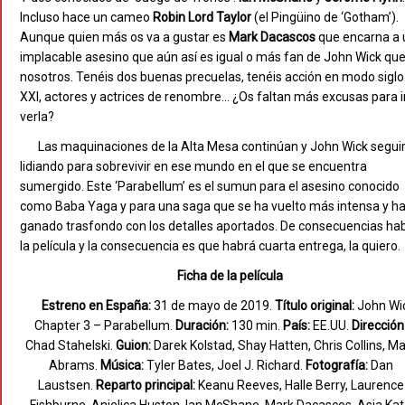
Incluso hace un cameo
Robin Lord Taylor
(el Pingüino de ‘Gotham’).
Aunque quien más os va a gustar es
Mark Dacascos
que encarna a 
implacable asesino que aún así es igual o más fan de John Wick qu
nosotros. Tenéis dos buenas precuelas, tenéis acción en modo siglo
XXI, actores y actrices de renombre… ¿Os faltan más excusas para i
verla?
Las maquinaciones de la Alta Mesa continúan y John Wick segui
lidiando para sobrevivir en ese mundo en el que se encuentra
sumergido. Este ‘Parabellum’ es el sumun para el asesino conocido
como Baba Yaga y para una saga que se ha vuelto más intensa y h
ganado trasfondo con los detalles aportados. De consecuencias ha
la película y la consecuencia es que habrá cuarta entrega, la quiero.
Ficha de la película
Estreno en España:
31 de mayo de 2019.
Título original:
John Wic
Chapter 3 – Parabellum.
Duración:
130 min.
País:
EE.UU.
Dirección
Chad Stahelski.
Guion:
Darek Kolstad, Shay Hatten, Chris Collins, Ma
Abrams.
Música:
Tyler Bates, Joel J. Richard.
Fotografía:
Dan
Laustsen.
Reparto principal:
Keanu Reeves, Halle Berry, Laurence