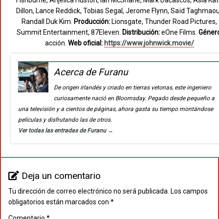
Fishburne, Anjelica Huston, Ian McShane, Mark Dacascos, Asia Ka
Dillon, Lance Reddick, Tobias Segal, Jerome Flynn, Saïd Taghmaou
Randall Duk Kim.
Producción:
Lionsgate, Thunder Road Pictures,
Summit Entertainment, 87Eleven.
Distribución:
eOne Films.
Género
acción.
Web oficial:
https://www.johnwick.movie/
Acerca de Furanu
De origen irlandés y criado en tierras vetonas, este ingeniero
curiosamente nació en Bloomsday. Pegado desde pequeño a
una televisión y a cientos de páginas, ahora gasta su tiempo montándose
películas y disfrutando las de otros.
Ver todas las entradas de Furanu
→
Deja un comentario
Tu dirección de correo electrónico no será publicada.
Los campos
obligatorios están marcados con
*
Comentario
*