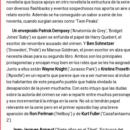
novelista que busca apoyo en otro novelista la estructura de la serie
con diversos flashbacks y eventos sospechosos nos aporta un aire 
relato escrito. Además se ha conseguido un sabor a serie de los
noventa, cuando surgían series como ‘Twin Peaks’.
Un envejecido
Patrick Dempsey
(‘Anatomía de Grey’, ‘Bridget
Jones’ Baby’) es quien se enfunda el papel de Harry Quebert, el
escritor de renombre acusado del crimen. Y
Ben Schnetzer
(‘Snowden’, ‘Pride’) es Marcus Goldman, el joven escritor en alza qu
necesita ideas para su segundo libro. Ambos son los principales
protagonistas y encajan muy bien en los roles que se les ha asignad
Junto a ellos están
Wayne
Knight
(‘Jurassic Park’) o
Kristine
Froseth
(‘Apostle’) en un reparto que parece que va a ser numeroso al incluir
los habitantes de este pequeño pueblo que había olvidado la
desaparición de la joven muchacha. Con esto intuyo que las dudas
sobre la autoría del crimen se van a repartir entre muchos personaj
y eso incrementará la intriga en la serie. No sé si tendrán papel
relevante en la serie pero en el primer episodio hay una breve
aparición de
Ron Perlman
(‘Hellboy’) y de
Kurt Fuller
(‘Cazafantasm
2’).
Jean-Jacques Annaud
(‘Siete años en el Tibet’, ‘En busca del