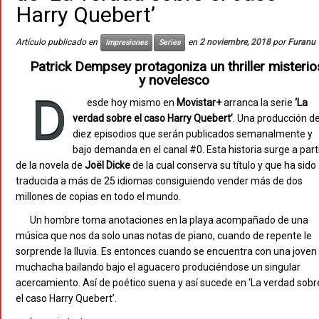
Harry Quebert’
Artículo publicado en
en
2 noviembre, 2018
por
Furanu
Impresiones
Series
Patrick Dempsey protagoniza un thriller misteri
y novelesco
D
esde hoy mismo en
Movistar+
arranca la serie
‘La
verdad sobre el caso Harry Quebert’
. Una producción d
diez episodios que serán publicados semanalmente y
bajo demanda en el canal #0. Esta historia surge a part
de la novela de
Joël Dicke
de la cual conserva su título y que ha sido
traducida a más de 25 idiomas consiguiendo vender más de dos
millones de copias en todo el mundo.
Un hombre toma anotaciones en la playa acompañado de una
música que nos da solo unas notas de piano, cuando de repente le
sorprende la lluvia. Es entonces cuando se encuentra con una joven
muchacha bailando bajo el aguacero produciéndose un singular
acercamiento. Así de poético suena y así sucede en ‘La verdad sobr
el caso Harry Quebert’.