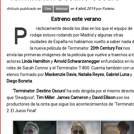
Artículo publicado en
en
4 abril, 2019
por
Furanu
Cine
Noticias
Estreno este verano
P
rácticamente desde los días en los que el equipo de
rodaje estuvo rodando por Madrid y algunas otras
ciudades de España no habíamos vuelto a saber nada 
la nueva película de Terminator.
20th Century Fox
nos
envía las primeras imágenes de la película que vuelve a traernos a l
actores
Linda Hamilton
y
Arnold Schwarzenegger
enfundados en lo
roles de Sarah Connor y el Terminator T-800. Cuenta también con u
elenco formado por
Mackenzie Davis
,
Natalia Reyes
,
Gabriel Luna
y
Diego Boneta
.
‘Terminator: Destino Oscuro’
ha sido dirigida por el mismo directo
que ‘Deadpool’,
Tim Miller
.
James Cameron
y
David Ellison
son los
productores de la cinta que sigue los acontecimientos de ‘Terminat
2: El Juicio Final’.