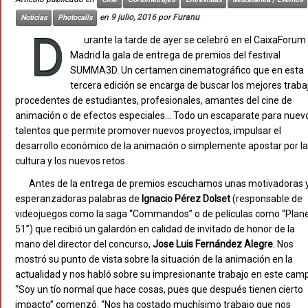
en
9 julio, 2016
por
Furanu
Noticias
Photocalls
D
urante la tarde de ayer se celebró en el CaixaForum
Madrid la gala de entrega de premios del festival
SUMMA3D. Un certamen cinematográfico que en esta
tercera edición se encarga de buscar los mejores traba
procedentes de estudiantes, profesionales, amantes del cine de
animación o de efectos especiales… Todo un escaparate para nuev
talentos que permite promover nuevos proyectos, impulsar el
desarrollo económico de la animación o simplemente apostar por la
cultura y los nuevos retos.
Antes de la entrega de premios escuchamos unas motivadoras 
esperanzadoras palabras de
Ignacio Pérez Dolset
(responsable de
videojuegos como la saga “Commandos” o de películas como “Plan
51”) que recibió un galardón en calidad de invitado de honor de la
mano del director del concurso,
Jose Luis Fernández Alegre
. Nos
mostró su punto de vista sobre la situación de la animación en la
actualidad y nos habló sobre su impresionante trabajo en este cam
“Soy un tío normal que hace cosas, pues que después tienen cierto
impacto” comenzó. “Nos ha costado muchísimo trabajo que nos