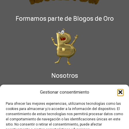
Formamos parte de Blogos de Oro
Nosotros
¿Qué es Moviementarios?
Gestionar consentimiento
Aviso legal
Bases Legales y Condiciones de los Sorteos en Moviementarios
Para ofrecer las mejores experiencias, utilizamos tecnologías como las
Más información sobre las cookies
cookies para almacenar y/o acceder a la información del dispositivo. El
Noticias al correo
consentimiento de estas tecnologías nos permitirá procesar datos como
el comportamiento de navegación o las identificaciones únicas en este
Política de cookies
sitio. No consentir o retirar el consentimiento, puede afectar
Política de cookies (UE)