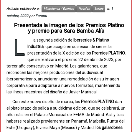
Artículo publicado en
en
1
Miscelanea / Eventos
Noticias
Series
octubre, 2022
por
Furanu
Presentada la imagen de los Premios Platino
y premio para Sara Bamba Alía
L
a segunda edición de
Iberseries & Platino
Industria
, que acogió en su sesión de cierre, la
presentación de la X edición de los
Premios PLATINO,
que se realizará el próximo 22 de abril de 2023, por
tercer año consecutivo en Madrid. Los galardones, que
reconocen las mejores producciones del audiovisual
iberoamericano, anunciaron una remodelación de su imagen
corporativa para adaptarse a nuevos formatos, manteniendo
las líneas maestras del diseño de Javier Mariscal.
Con este nuevo diseño de marca, los
Premios PLATINO
dan
el pistoletazo de salida a su décima edición, que se celebrará, un
año más, en el Palacio Municipal de IFEMA de Madrid. Así, y tras
haberse realizado previamente en Panamá, Marbella, Punta del
Este (Uruguay), Riviera Maya (México) y Madrid,
los galardones