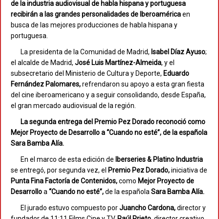
de la industria audiovisual de habla hispana y portuguesa
recibirán a las grandes personalidades de Iberoamérica
en
busca de las mejores producciones de habla hispana y
portuguesa.
La presidenta de la Comunidad de Madrid,
Isabel Díaz Ayuso
;
el alcalde de Madrid,
José Luis Martínez-Almeida
, y el
subsecretario del Ministerio de Cultura y Deporte,
Eduardo
Fernández Palomares,
refrendaron su apoyo a esta gran fiesta
del cine iberoamericano y a seguir consolidando, desde España,
el gran mercado audiovisual de la región.
La segunda entrega del Premio Pez Dorado reconoció como
Mejor Proyecto de Desarrollo a “Cuando no esté”, de la española
Sara Bamba Alía.
En el marco de esta edición de
Iberseries & Platino Industria
se entregó, por segunda vez, el
Premio Pez Dorado,
iniciativa de
Punta Fina Factoría de Contenidos,
como
Mejor Proyecto de
Desarrollo
a
“Cuando no esté”,
de la española
Sara Bamba Alía.
El jurado estuvo compuesto por
Juancho Cardona,
director y
fundador de 11:11 Films Cine y TV,
Raúl Prieto,
director creativo