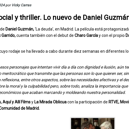
024
por
Vicky Carras
cial y thriller. Lo nuevo de Daniel Guzmá
e de
Daniel Guzmán,
‘La deuda’, en Madrid. La película está protagoniza
 Garrido,
cuenta también con el debut de
Charo García
y con el propio
D
r, cuyo rodaje se ha llevado a cabo durante diez semanas en diferentes l
esos personajes que intentan vivir día a día con dignidad e ilusión, aún t
o meritocrático que transmite que las personas son lo que quieren ser, sin
reflexiona, entre otros aspectos, sobre las necesidades afectivas y el de
bre la moral y la culpabilidad pero, sobre todo, analiza la importancia que
s y económicos que acaban marcando y moldeando nuestra personalidad.
,
Aquí y Allí Films
y
La Mirada Oblicua
con la participación de
RTVE, Movi
Comunidad de Madrid.