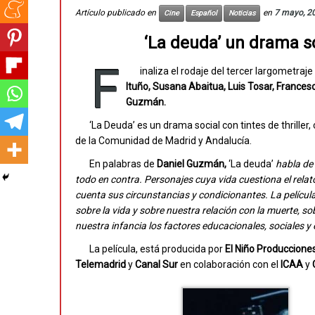
Artículo publicado en
en
7 mayo, 2
Cine
Español
Noticias
‘La deuda’ un drama so
F
inaliza el rodaje del tercer largometraj
Ituño, Susana Abaitua, Luis Tosar, Francesc
Guzmán.
‘La Deuda’ es un drama social con tintes de thrille
de la Comunidad de Madrid y Andalucía.
En palabras de
Daniel Guzmán,
‘La deuda’
habla de 
todo en contra. Personajes cuya vida cuestiona el relat
cuenta sus circunstancias y condicionantes. La película 
sobre la vida y sobre nuestra relación con la muerte, so
nuestra infancia los factores educacionales, sociale
La película, está producida por
El Niño Producciones
Telemadrid
y
Canal Sur
en colaboración con el
ICAA
y