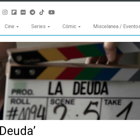
Cine
Series
Cómic
Miscelanea / Evento
 Deuda’