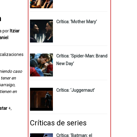
n
Crítica: ‘Mother Mary’
da por
Itziar
aniel
ocalizaciones
Crítica: ‘Spider-Man: Brand
New Day’
eniendo caso
 tener en
sarraigo,
Crítica: ‘Juggernaut’
 tienen en
star
+,
Críticas de series
Crítica: ‘Batman: el