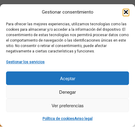
¿Qué es Moviementarios?
Gestionar consentimiento
Aviso legal
Bases Legales y Condiciones de los Sorteos en Moviementarios
Para ofrecer las mejores experiencias, utilizamos tecnologías como las
Más información sobre las cookies
cookies para almacenar y/o acceder a la información del dispositivo. El
Noticias al correo
consentimiento de estas tecnologías nos permitirá procesar datos como
el comportamiento de navegación o las identificaciones únicas en este
Política de cookies
sitio. No consentir o retirar el consentimiento, puede afectar
Política de cookies (UE)
negativamente a ciertas características y funciones.
Política de privacidad
Ponte en contacto con nosotros
Gestionar los servicios
Buscar:
Aceptar
Denegar
Ver preferencias
·
© 2026
Moviementarios
·
Funciona con
·
Política de cookies
Aviso legal
Diseñado con el
Tema Customizr
·