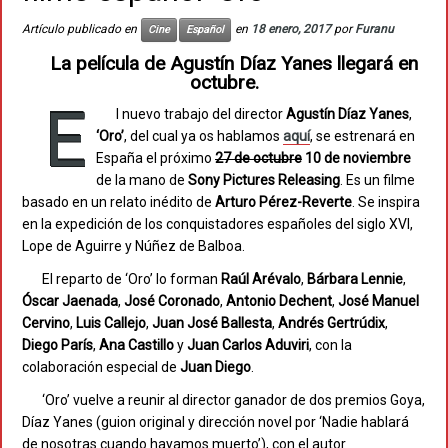
Artículo publicado en
en
18 enero, 2017
por
Furanu
Cine
Español
La película de Agustín Díaz Yanes llegará en
octubre.
E
l nuevo trabajo del director
Agustín
Díaz
Yanes
,
‘Oro’
, del cual ya os hablamos
aquí
, se estrenará en
España el próximo
27 de octubre
10 de noviembre
de la mano de
Sony
Pictures
Releasing
. Es un filme
basado en un relato inédito de
Arturo Pérez-Reverte
. Se inspira
en la expedición de los conquistadores españoles del siglo XVI,
Lope de Aguirre y Núñez de Balboa.
El reparto de ‘Oro’ lo forman
Raúl
Arévalo
,
Bárbara
Lennie
,
Óscar
Jaenada
,
José
Coronado
,
Antonio
Dechent
,
José
Manuel
Cervino
,
Luis
Callejo
,
Juan
José
Ballesta
,
Andrés
Gertrúdix
,
Diego
París
,
Ana
Castillo
y
Juan
Carlos
Aduviri
, con la
colaboración especial de
Juan
Diego
.
‘Oro’ vuelve a reunir al director ganador de dos premios Goya,
Díaz Yanes (guion original y dirección novel por ‘Nadie hablará
de nosotras cuando hayamos muerto’), con el autor