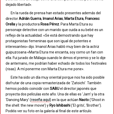
dejado libertad».
En la rueda de prensa han estado presentes además del
director
Adrián Guerra
,
Imanol
Arias
,
Marta Etura
,
Francesc
Orella
y la productora
Rosa Pérez
. Para Marta Etura su
personaje detective con un marido que cuida a su bebé es un
reflejo de la actualidad. «Se está demostrando que hay
protagonistas femeninas que son igual de potentes e
interesantes» dijo. Imanol Arias habló muy bien de la actriz
guipuzcoana «Marta Etura me encanta, soy como un fan con
ella. Fui jurado de Málaga cuando le dimos el premio y se lo dije
de antemano, me podrían haber echado de todos los festivales
(risas). A mí ponerme con Marta Etura me pone».
Este ha sido un día muy oriental porque nos ha sido posible
disfrutar de una copia remasterizada de ‘Zatoichi’. También
hemos podido coincidir con
SABU
el director japonés que
proyecta dos películas este año. Una de ellas es ‘Jam’ y la otra
‘Dancing Mary’ (
reseña aquí
) en la que actúan
Naoto
(‘Ghost in
the shell: the new movie’) y
Ryo Ishibashi
(‘El grito’, ‘Brother’).
Podéis ver su foto en la galería al final de este artículo.