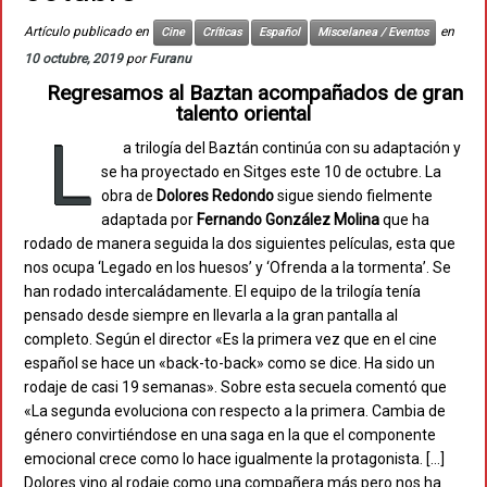
Artículo publicado en
en
Cine
Críticas
Español
Miscelanea / Eventos
10 octubre, 2019
por
Furanu
Regresamos al Baztan acompañados de gran
talento oriental
L
a trilogía del Baztán continúa con su adaptación y
se ha proyectado en Sitges este 10 de octubre. La
obra de
Dolores Redondo
sigue siendo fielmente
adaptada por
Fernando
González
Molina
que ha
rodado de manera seguida la dos siguientes películas, esta que
nos ocupa ‘Legado en los huesos’ y ‘Ofrenda a la tormenta’. Se
han rodado intercaládamente. El equipo de la trilogía tenía
pensado desde siempre en llevarla a la gran pantalla al
completo. Según el director «Es la primera vez que en el cine
español se hace un «back-to-back» como se dice. Ha sido un
rodaje de casi 19 semanas». Sobre esta secuela comentó que
«La segunda evoluciona con respecto a la primera. Cambia de
género convirtiéndose en una saga en la que el componente
emocional crece como lo hace igualmente la protagonista. […]
Dolores vino al rodaje como una compañera más pero nos ha