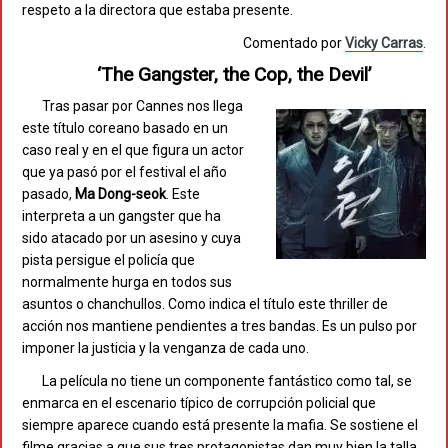
respeto a la directora que estaba presente.
Comentado por
Vicky Carras
.
‘The Gangster, the Cop, the Devil’
Tras pasar por Cannes nos llega
este título coreano basado en un
caso real y en el que figura un actor
que ya pasó por el festival el año
pasado,
Ma Dong-seok
. Este
interpreta a un gangster que ha
sido atacado por un asesino y cuya
pista persigue el policía que
normalmente hurga en todos sus
asuntos o chanchullos. Como indica el título este thriller de
acción nos mantiene pendientes a tres bandas. Es un pulso por
imponer la justicia y la venganza de cada uno.
La película no tiene un componente fantástico como tal, se
enmarca en el escenario típico de corrupción policial que
siempre aparece cuando está presente la mafia. Se sostiene el
filme gracias a que sus tres protagonistas dan muy bien la talla.