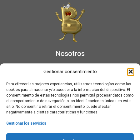
Nosotros
¿Qué es Moviementarios?
Gestionar consentimiento
Aviso legal
Bases Legales y Condiciones de los Sorteos en Moviementarios
Para ofrecer las mejores experiencias, utilizamos tecnologías como las
Más información sobre las cookies
cookies para almacenar y/o acceder a la información del dispositivo. El
Noticias al correo
consentimiento de estas tecnologías nos permitirá procesar datos como
el comportamiento de navegación o las identificaciones únicas en este
Política de cookies
sitio. No consentir o retirar el consentimiento, puede afectar
Política de cookies (UE)
negativamente a ciertas características y funciones.
Política de privacidad
Ponte en contacto con nosotros
Gestionar los servicios
Buscar: