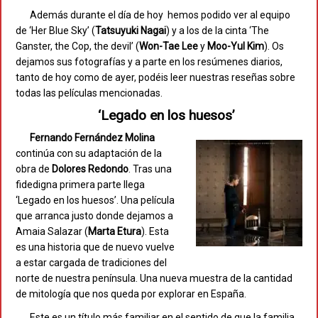
Además durante el día de hoy hemos podido ver al equipo
de ‘Her Blue Sky’ (
Tatsuyuki Nagai
) y a los de la cinta ‘The
Ganster, the Cop, the devil’ (
Won-Tae Lee
y
Moo-Yul Kim
). Os
dejamos sus fotografías y a parte en los resúmenes diarios,
tanto de hoy como de ayer, podéis leer nuestras reseñas sobre
todas las películas mencionadas.
‘Legado en los huesos’
Fernando Fernández Molina
continúa con su adaptación de la
obra de
Dolores Redondo
. Tras una
fidedigna primera parte llega
‘Legado en los huesos’. Una película
que arranca justo donde dejamos a
Amaia Salazar (
Marta Etura
). Esta
es una historia que de nuevo vuelve
a estar cargada de tradiciones del
norte de nuestra península. Una nueva muestra de la cantidad
de mitología que nos queda por explorar en España.
Este es un título más familiar en el sentido de que la familia