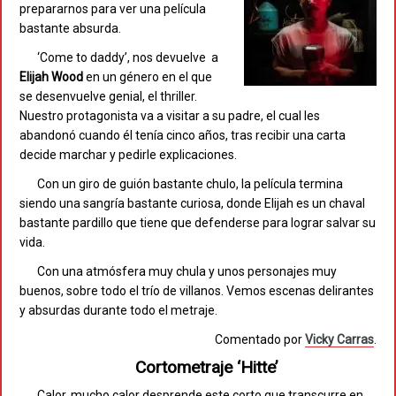
prepararnos para ver una película
bastante absurda.
‘Come to daddy’, nos devuelve a
Elijah
Wood
en un género en el que
se desenvuelve genial, el thriller.
Nuestro protagonista va a visitar a su padre, el cual les
abandonó cuando él tenía cinco años, tras recibir una carta
decide marchar y pedirle explicaciones.
Con un giro de guión bastante chulo, la película termina
siendo una sangría bastante curiosa, donde Elijah es un chaval
bastante pardillo que tiene que defenderse para lograr salvar su
vida.
Con una atmósfera muy chula y unos personajes muy
buenos, sobre todo el trío de villanos. Vemos escenas delirantes
y absurdas durante todo el metraje.
Comentado por
Vicky Carras
.
Cortometraje ‘Hitte’
Calor, mucho calor desprende este corto que transcurre en