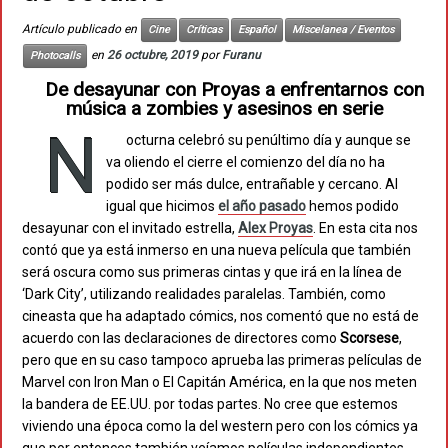
Artículo publicado en
Cine
Críticas
Español
Miscelanea / Eventos
en
26 octubre, 2019
por
Furanu
Photocalls
De desayunar con Proyas a enfrentarnos con
música a zombies y asesinos en serie
N
octurna celebró su penúltimo día y aunque se
va oliendo el cierre el comienzo del día no ha
podido ser más dulce, entrañable y cercano. Al
igual que hicimos
el año pasado
hemos podido
desayunar con el invitado estrella,
Alex Proyas
. En esta cita nos
contó que ya está inmerso en una nueva película que también
será oscura como sus primeras cintas y que irá en la línea de
‘Dark City’, utilizando realidades paralelas. También, como
cineasta que ha adaptado cómics, nos comentó que no está de
acuerdo con las declaraciones de directores como
Scorsese
,
pero que en su caso tampoco aprueba las primeras películas de
Marvel con Iron Man o El Capitán América, en la que nos meten
la bandera de EE.UU. por todas partes. No cree que estemos
viviendo una época como la del western pero con los cómics ya