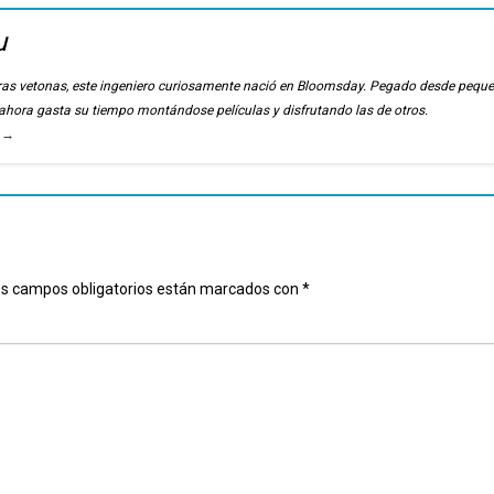
u
ierras vetonas, este ingeniero curiosamente nació en Bloomsday. Pegado desde pequ
, ahora gasta su tiempo montándose películas y disfrutando las de otros.
u
→
s campos obligatorios están marcados con
*