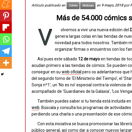
Artículo publicado en
en
9 mayo, 2018
por
Cómic
Noticias
Más de 54.000 cómics s
V
olvemos a vivir una nueva edición del
D
genera largas colas en las tiendas de nu
novedad para todos nosotros. También mu
organizar firmas o encuentros con los fan
Así pues este sábado
12 de mayo
en tiendas de tod
acudan primero a las tiendas de cómics. Se pueden con
conseguir en su
web oficial
pero os adelantamos que h
del segundo tomo de ‘El Ministerio del Tiempo’, el ‘Star 
Sonja nº1’, un ‘No es no’ especial contra la violencia 
acompañado de ‘Guardianes de la Galaxia’, ‘Los Vengad
También puedes saber si tu tienda está incluida e
web
. Búscala y consulta los programas de actividades
perdiendo una charla o una presentación de ese cómic
Con esta iniciativa se busca promocionar las librer
público general, así como dar a conocer nuevos lanz