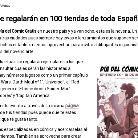
Furanu
e regalarán en 100 tiendas de toda Españ
ía del Cómic Gratis
en nuestro país y ya van ocho, esta es la novena. U
estras ciudades pues siempre hay joyas o lanzamientos que suponen se
chos establecimientos aprovechan para invitar a dibujantes o guionist
s del noveno arte.
o el país se regalarán ejemplares a los que
sultar cuales serán las historietas a
ay números jugosos como un primer capítulo
Wars: Darth Maul nº1’, ‘Universo!’, el ‘Red
de género o ‘El asombroso Spider-Man’
ores’ y ‘Capitán América’.
n este evento a través de la misma
página
 de tus tiendas pues puede que te estés
 que te gusta tanto.
ías especializadas en cómics y acercárselas al
amientos. También se aprovecha para crear