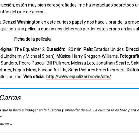
 de acción, están muy bien coreografiadas, me ha impactado sobretodo u
ntón del cine de acción.
 a
Denzel
Washington
en este curioso papel y nos hace vibrar de la emoc
ta que sea una película que no nos debemos perder este verano en las sal
Ficha de la película
riginal:
The Equalizer 2.
Duración:
120 min.
País:
Estados Unidos.
Direcci
d Lindheim y Michael Sloan).
Música:
Harry Gregson-Williams.
Fotografí
anders, Pedro Pascal, Bill Pullman, Melissa Leo, Jonathan Scarfe, Saki
tures, Fuqua Films, Escape Artists, Sony Pictures Entertainment.
Distri
ller, acción.
Web oficial:
http://www.equalizer.movie/site/
Carras
 que la llevó a indagar en la Historia y aprender de ella. La cultura lo es todo para e
s.
Carras
→