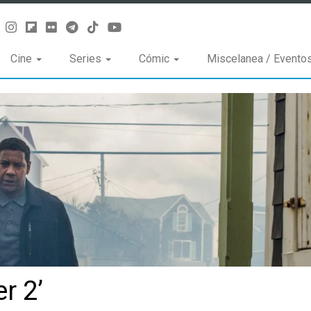
Cine
Series
Cómic
Miscelanea / Evento
r 2’