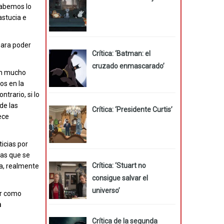
 Sabemos lo
astucia e
 para poder
Crítica: ‘Batman: el
cruzado enmascarado’
an mucho
os en la
trario, si lo
 de las
Crítica: ‘Presidente Curtis’
ece
ticias por
las que se
Crítica: ‘Stuart no
a, realmente
consigue salvar el
universo’
er como
n
Crítica de la segunda