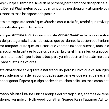
izer 2’
baja el ritmo y el nivel de la primera, pero tampoco decepciona.
, a
Denzel Washington
pegando mamporros por doquier y utilizando su 
la manera más insospechada posible.
tro protagonista tendrá que vérselas con la traición, tendrá que revivir
e e intentar que no le maten.
uevo por
Antoine
Fuqua
y con guión de
Richard
Wenk
, esta vez se centr
 del protagonista, haciendo quizás que perdamos la acción que teníam
ero tampoco quita que las luchas que veamos no sean buenas, todo lo con
 acción esta cinta es lo que os va a dar. Eso sí, el final se les va un poco
es meter acción por todos lados, pero ya introducir un huracán me par
para gustos los colores.
ste chófer que solo quiere estar tranquilo, pero lo único que ve son injus
en y además una de las curiosidades que tiene es que en las peleas en 
a poder ganar. Espero que siga haciendo muchas películas más como est
lman
y
Melissa
Leo
, los únicos amigos del protagonista, además de ten
 podemos ver más en Hollywood,
Jonathan
Scarge
,
Kazy
Tauginas
,
Ashto