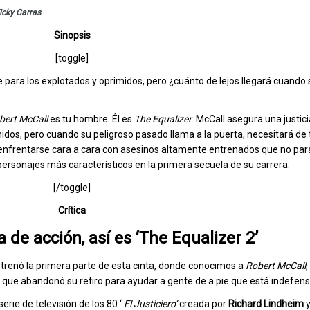
icky Carras
Sinopsis
[toggle]
 para los explotados y oprimidos, pero ¿cuánto de lejos llegará cuando 
bert McCall
es tu hombre. Él es
The Equalizer
. McCall asegura una justici
idos, pero cuando su peligroso pasado llama a la puerta, necesitará de
á enfrentarse cara a cara con asesinos altamente entrenados que no pa
ersonajes más característicos en la primera secuela de su carrera.
[/toggle]
Crítica
a de acción, así es ‘The Equalizer 2’
trenó la primera parte de esta cinta, donde conocimos a
Robert McCall
, que abandonó su retiro para ayudar a gente de a pie que está indefens
erie de televisión de los 80 ‘
El
Justiciero’
creada por
Richard Lindheim