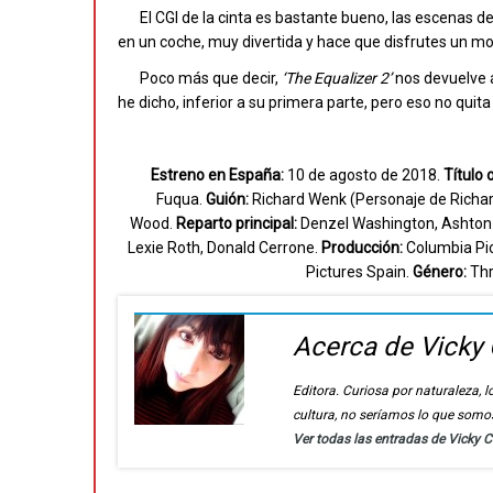
El CGI de la cinta es bastante bueno, las escenas
en un coche, muy divertida y hace que disfrutes un mo
Poco más que decir,
‘The Equalizer 2’
nos devuelve
he dicho, inferior a su primera parte, pero eso no qui
Estreno en España:
10 de agosto de 2018.
Título o
Fuqua.
Guión:
Richard Wenk (Personaje de Richar
Wood.
Reparto principal:
Denzel Washington, Ashton S
Lexie Roth, Donald Cerrone.
Producción:
Columbia Pic
Pictures Spain.
Género:
Thri
Acerca de Vicky 
Editora. Curiosa por naturaleza, lo
cultura, no seríamos lo que somo
Ver todas las entradas de Vicky 