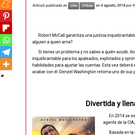
Artículo publicado en
en
6 agosto, 2018
por
V
Cine
Críticas
Robert McCall garantiza una justicia inquebrantable
alguien a quien ama?
Si tienes un problema y no sabes a quién acudir,
Ro
inquebrantable para los apaleados, explotados y oprim
habilidades para ajustar las cuentas. Esta vez deber
acabar con él. Denzel Washington retoma uno de sus p
Divertida y llen
En 2014 se es
agente de la CIA
Basada en la s