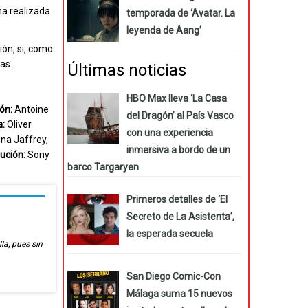
na realizada
temporada de ‘Avatar. La
leyenda de Aang’
ión, si, como
as.
Últimas noticias
HBO Max lleva ‘La Casa
ón:
Antoine
del Dragón’ al País Vasco
a:
Oliver
con una experiencia
na Jaffrey,
inmersiva a bordo de un
bución:
Sony
barco Targaryen
Primeros detalles de ‘El
Secreto de La Asistenta’,
la esperada secuela
lla, pues sin
San Diego Comic-Con
Málaga suma 15 nuevos