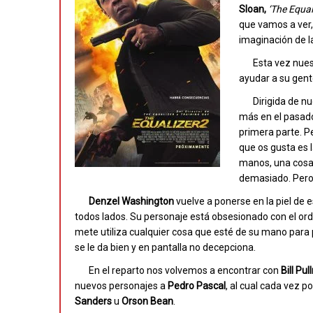
Sloan,
‘The Equal
que vamos a ver
imaginación de 
Esta vez nues
ayudar a su gent
Dirigida de n
más en el pasado
primera parte. P
que os gusta es la
manos, una cosa 
demasiado. Pero 
Denzel
Washington
vuelve a ponerse en la piel de e
todos lados. Su personaje está obsesionado con el ord
mete utiliza cualquier cosa que esté de su mano par
se le da bien y en pantalla no decepciona.
En el reparto nos volvemos a encontrar con
Bill
Pul
nuevos personajes a
Pedro
Pascal
, al cual cada vez
Sanders
u
Orson
Bean
.