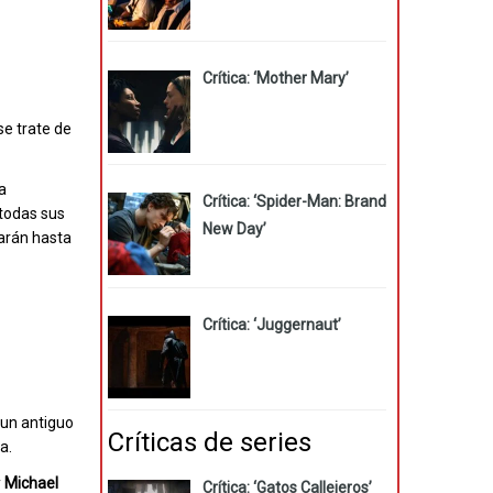
Crítica: ‘Mother Mary’
se trate de
a
Crítica: ‘Spider-Man: Brand
 todas sus
New Day’
rarán hasta
Crítica: ‘Juggernaut’
, un antiguo
Críticas de series
a.
y
Michael
Crítica: ‘Gatos Callejeros’