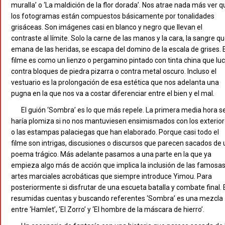
muralla’ o ‘La maldición de la flor dorada’. Nos atrae nada más ver q
los fotogramas están compuestos básicamente por tonalidades
grisáceas. Son imágenes casi en blanco y negro que llevan el
contraste al límite. Solo la carne de las manos y la cara, la sangre q
emana de las heridas, se escapa del domino de la escala de grises. E
filme es como un lienzo o pergamino pintado con tinta china que lu
contra bloques de piedra pizarra o contra metal oscuro. Incluso el
vestuario es la prolongación de esa estética que nos adelanta una
pugna en la que nos va a costar diferenciar entre el bien y el mal.
El guión ‘Sombra’ es lo que más repele. La primera media hora s
haría plomiza si no nos mantuviesen ensimismados con los exterio
o las estampas palaciegas que han elaborado. Porque casi todo el
filme son intrigas, discusiones o discursos que parecen sacados de 
poema trágico. Más adelante pasamos a una parte en la que ya
empieza algo más de acción que implica la inclusión de las famosa
artes marciales acrobáticas que siempre introduce Yimou. Para
posteriormente si disfrutar de una escueta batalla y combate final. 
resumidas cuentas y buscando referentes ‘Sombra’ es una mezcla
entre ‘Hamlet’, ‘El Zorro’ y ‘El hombre de la máscara de hierro’.