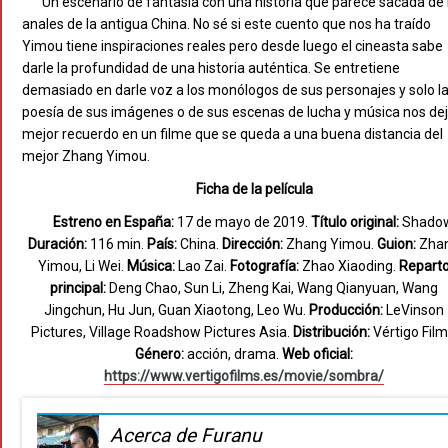
Un escenario de fantasía con una historia que parece sacada de 
anales de la antigua China. No sé si este cuento que nos ha traído
Yimou tiene inspiraciones reales pero desde luego el cineasta sabe
darle la profundidad de una historia auténtica. Se entretiene
demasiado en darle voz a los monólogos de sus personajes y solo l
poesía de sus imágenes o de sus escenas de lucha y música nos de
mejor recuerdo en un filme que se queda a una buena distancia del
mejor Zhang Yimou.
Ficha de la película
Estreno en España:
17 de mayo de 2019.
Título original:
Shadow
Duración:
116 min.
País:
China.
Dirección:
Zhang Yimou.
Guion:
Zha
Yimou, Li Wei.
Música:
Lao Zai.
Fotografía:
Zhao Xiaoding.
Repart
principal:
Deng Chao, Sun Li, Zheng Kai, Wang Qianyuan, Wang
Jingchun, Hu Jun, Guan Xiaotong, Leo Wu.
Producción:
LeVinson
Pictures, Village Roadshow Pictures Asia.
Distribución:
Vértigo Film
Género:
acción, drama.
Web oficial:
https://www.vertigofilms.es/movie/sombra/
Acerca de Furanu