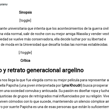
uranu
Sinopsis
[toggle]
nte universitaria que intenta que los acontecimientos de la guerra civil
una vida normal, salir de noche con su mejor amiga Wassila y vender ves
ciedad se vuelve más conservadora, ella decide luchar por su libertad e
de moda en la Universidad que desafía todas las normas establecidas.
[/toggle]
Crítica
 y retrato generacional argelino
 nos llega la que fue elegida como su mejor película para representar al
ella Papicha (una joven interpretada por
Lyna Khoudri
) busca prosperar
en una sociedad convulsa y anticuada. Su pasión es diseñar ropa y lucha
justicias de grupos de retrógrados mal influenciados por su religión. Vi
viven cómodos con lo que sucede, manteniendo un silencio cómplice an
ro por suerte Papicha es una de esas personas que están lo suficiente