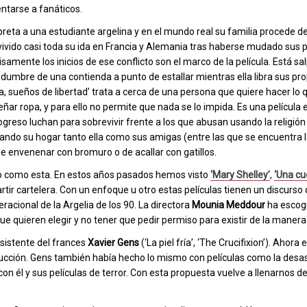
ntarse a fanáticos.
preta a una estudiante argelina y en el mundo real su familia procede de
 vivido casi toda su ida en Francia y Alemania tras haberse mudado sus p
cisamente los inicios de ese conflicto son el marco de la película. Está sa
rtidumbre de una contienda a punto de estallar mientras ella libra sus pr
ha, sueños de libertad’ trata a cerca de una persona que quiere hacer lo q
eñar ropa, y para ello no permite que nada se lo impida. Es una película e
rogreso luchan para sobrevivir frente a los que abusan usando la religió
ando su hogar tanto ella como sus amigas (entre las que se encuentra 
e envenenar con bromuro o de acallar con gatillos.
o como esta. En estos años pasados hemos visto
‘Mary Shelley’
,
‘Una cu
rtir cartelera. Con un enfoque u otro estas películas tienen un discurso
racional de la Argelia de los 90. La directora
Mounia Meddour
ha escog
e quieren elegir y no tener que pedir permiso para existir de la manera
sistente del frances
Xavier Gens
(‘La piel fría’, ‘The Crucifixion’). Ahora
ducción. Gens también había hecho lo mismo con películas como la desast
 con él y sus películas de terror. Con esta propuesta vuelve a llenarnos d