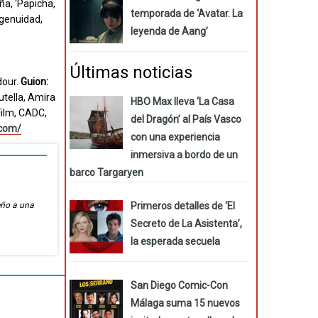
ña, ‘Papicha,
temporada de ‘Avatar. La
ngenuidad,
leyenda de Aang’
Últimas noticias
our.
Guion:
utella, Amira
HBO Max lleva ‘La Casa
Film, CADC,
del Dragón’ al País Vasco
.com/
con una experiencia
inmersiva a bordo de un
barco Targaryen
Primeros detalles de ‘El
eño a una
Secreto de La Asistenta’,
la esperada secuela
San Diego Comic-Con
Málaga suma 15 nuevos