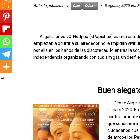
Artículo publicado en
en
3 agosto, 2020
por
F
Cine
Críticas
Argelia, años 90. Nedjma («Papicha») es una estudia
empiezan a ocurrir a su alrededor no le impidan vivir 
por ella en los baños de las discotecas. Mientras la so
independencia organizando con sus amigas un desfile 
Buen alegato
Desde Argelia
Oscars 2020. En 
contracorriente 
que considera in
ciudadanos que 
de atropellos Pe