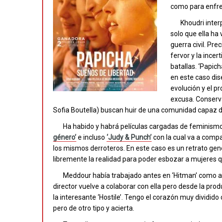
como para enfre
Khoudri inter
solo que ella ha
guerra civil. Pre
fervor y la ince
batallas. ‘Papic
en este caso dis
evolución y el p
excusa. Conserv
Sofia Boutella) buscan huir de una comunidad capaz d
Ha habido y habrá películas cargadas de feminism
género’
e incluso
‘Judy & Punch’
con la cual va a compa
los mismos derroteros. En este caso es un retrato gene
libremente la realidad para poder esbozar a mujeres qu
Meddour había trabajado antes en ‘Hitman’ como a
director vuelve a colaborar con ella pero desde la pro
la interesante ‘Hostile’. Tengo el corazón muy dividido
pero de otro tipo y acierta.