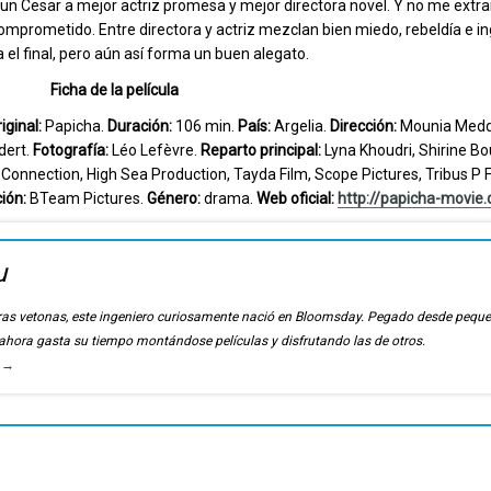
n Cesar a mejor actriz promesa y mejor directora novel. Y no me extra
comprometido. Entre directora y actriz mezclan bien miedo, rebeldía e i
el final, pero aún así forma un buen alegato.
Ficha de la película
iginal:
Papicha.
Duración:
106 min.
País:
Argelia.
Dirección:
Mounia Medd
dert.
Fotografía:
Léo Lefèvre.
Reparto principal:
Lyna Khoudri, Shirine Bo
Connection, High Sea Production, Tayda Film, Scope Pictures, Tribus P 
ión:
BTeam Pictures.
Género:
drama.
Web oficial:
http://papicha-movie
u
ierras vetonas, este ingeniero curiosamente nació en Bloomsday. Pegado desde pequ
, ahora gasta su tiempo montándose películas y disfrutando las de otros.
u
→