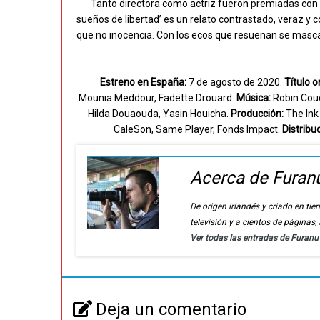
Tanto directora como actriz fueron premiadas con u
sueños de libertad’ es un relato contrastado, veraz y 
que no inocencia. Con los ecos que resuenan se masca 
Estreno en España:
7 de agosto de 2020.
Título or
Mounia Meddour, Fadette Drouard.
Música:
Robin Cou
Hilda Douaouda, Yasin Houicha.
Producción:
The Ink 
CaleSon, Same Player, Fonds Impact.
Distribuc
Acerca de Furan
De origen irlandés y criado en t
televisión y a cientos de páginas
Ver todas las entradas de Furan
Deja un comentario