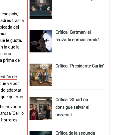
 ese país,
adres tras la
lpicada del
Crítica: ‘Batman: el
opias
cruzado enmascarado’
ue le gusta,
n la que la
n como
la prima de
Crítica: ‘Presidente Curtis’
estión de
 que va por
ido adaptar
 que quieran.
Crítica: ‘Stuart no
 el renovador
consigue salvar el
rosa ‘Cell’ o
universo’
e horrores
Crítica de la segunda