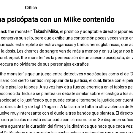
Crítica
ma psicópata con un Miike contenido
jack the monster’
Takashi Miike
, el prolífico y adaptable director japoné
e conserva su sello, pero que exhibe una contención pocas veces vista e
currículo está repleto de extravagancias y baños hemoglobínicos, que aq
 la dosis. Los chorros de sangre van de más a menos y en su lugar nos 
‘Lumberjack the monster’ es la persecución de un asesino psicópata, de 
rocura no olvidarse de sus personajes extraños.
the monster’ sigue un juego entre detectives y sociópatas como el de ‘D
ano con cierto sentido impopular de la justicia, el cual, flirtea con el pel
cía le pisa los talones. A su vez hay otra fuerza enemiga en el tablero pe
sconocida. Incluso se plantea un debate similar sobre el castigo a los 
ociedad o lo justificado que puede estar el tomarse la justicia por cuen
cordaros de L y de Light Yagami. A la trama le falta la ultraviolencia de 
vuelve muy interesante con el duelo a tres bandos que plantea. El direc
 cien películas no está estancado con el mismo cine. Se disponen sufici
ara aguantar la duración del filme y la dinámica que hace que cada v
el Dr. Bacterio para arreglar los cachivaches a golpecitos me parece un