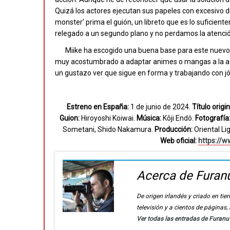
Quizá los actores ejecutan sus papeles con excesivo d
monster’ prima el guión, un libreto que es lo sufici
relegado a un segundo plano y no perdamos la atenció
Miike ha escogido una buena base para este nuevo 
muy acostumbrado a adaptar animes o mangas a la a
un gustazo ver que sigue en forma y trabajando con 
Estreno en España:
1 de junio de 2024.
Título origin
Guion:
Hiroyoshi Koiwai.
Música:
Kôji Endô.
Fotografía
Sometani, Shido Nakamura.
Producción:
Oriental Li
Web oficial:
https://w
Acerca de Furan
De origen irlandés y criado en t
televisión y a cientos de páginas
Ver todas las entradas de Furan