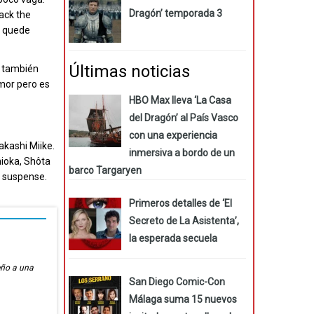
Dragón’ temporada 3
ack the
o quede
Últimas noticias
n también
mor pero es
HBO Max lleva ‘La Casa
del Dragón’ al País Vasco
con una experiencia
kashi Miike.
inmersiva a bordo de un
ioka, Shôta
barco Targaryen
suspense.
Primeros detalles de ‘El
Secreto de La Asistenta’,
la esperada secuela
eño a una
San Diego Comic-Con
Málaga suma 15 nuevos