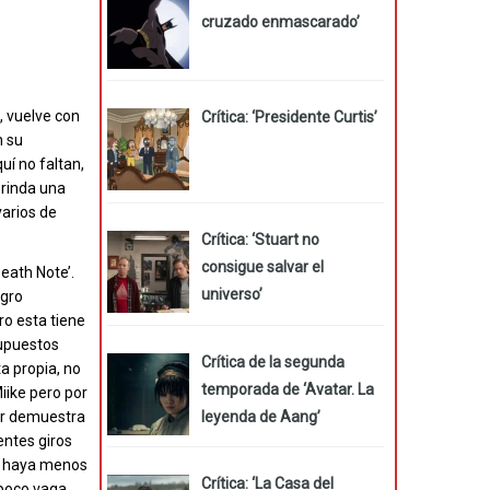
cruzado enmascarado’
s, vuelve con
Crítica: ‘Presidente Curtis’
n su
uí no faltan,
brinda una
varios de
Crítica: ‘Stuart no
consigue salvar el
eath Note’.
universo’
igro
ro esta tiene
supuestos
Crítica de la segunda
ta propia, no
temporada de ‘Avatar. La
Miike pero por
leyenda de Aang’
tor demuestra
entes giros
ez haya menos
Crítica: ‘La Casa del
 poco vaga.