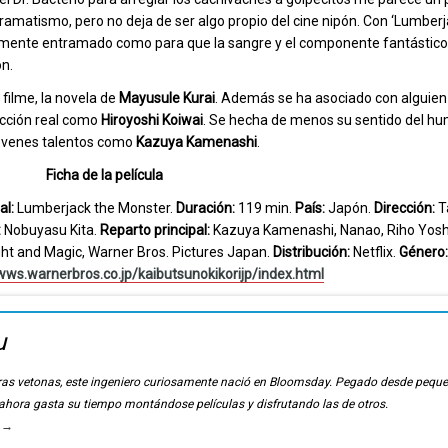
ramatismo, pero no deja de ser algo propio del cine nipón. Con ‘Lumberj
entemente entramado como para que la sangre y el componente fantástic
n.
filme, la novela de
Mayusule Kurai
. Además se ha asociado con alguie
cción real como
Hiroyoshi Koiwai
. Se hecha de menos su sentido del hu
jóvenes talentos como
Kazuya Kamenashi
.
Ficha de la película
al:
Lumberjack the Monster.
Duración:
119 min.
País:
Japón.
Dirección:
Ta
:
Nobuyasu Kita.
Reparto principal:
Kazuya Kamenashi, Nanao, Riho Yosh
ght and Magic, Warner Bros. Pictures Japan.
Distribución:
Netflix.
Género:
wws.warnerbros.co.jp/kaibutsunokikorijp/index.html
u
ierras vetonas, este ingeniero curiosamente nació en Bloomsday. Pegado desde pequ
, ahora gasta su tiempo montándose películas y disfrutando las de otros.
u
→