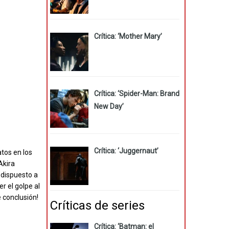
Crítica: ‘Mother Mary’
Crítica: ‘Spider-Man: Brand
New Day’
Crítica: ‘Juggernaut’
tos en los
Akira
 dispuesto a
r el golpe al
 conclusión!
Críticas de series
Crítica: ‘Batman: el