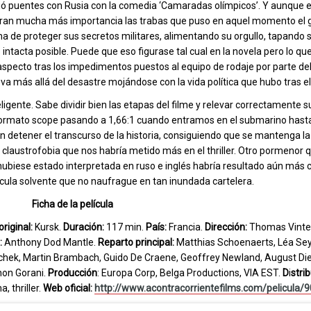
ndió puentes con Rusia con la comedia ‘Camaradas olímpicos’. Y aunque e
obran mucha más importancia las trabas que puso en aquel momento el 
ma de proteger sus secretos militares, alimentando su orgullo, tapando 
tacta posible. Puede que eso figurase tal cual en la novela pero lo q
specto tras los impedimentos puestos al equipo de rodaje por parte de
 va más allá del desastre mojándose con la vida política que hubo tras e
gente. Sabe dividir bien las etapas del filme y relevar correctamente s
 formato scope pasando a 1,66:1 cuando entramos en el submarino hasta 
 detener el transcurso de la historia, consiguiendo que se mantenga l
claustrofobia que nos habría metido más en el thriller. Otro pormenor q
i hubiese estado interpretada en ruso e inglés habría resultado aún más c
ícula solvente que no naufrague en tan inundada cartelera.
Ficha de la película
original:
Kursk.
Duración:
117 min.
País:
Francia.
Dirección:
Thomas Vinte
:
Anthony Dod Mantle.
Reparto principal:
Matthias Schoenaerts, Léa Sey
schek, Martin Brambach, Guido De Craene, Geoffrey Newland, August Die
hon Gorani.
Producción
: Europa Corp, Belga Productions, VIA EST.
D
i
stri
, thriller.
Web oficial:
http://www.acontracorrientefilms.com/pelicula/9