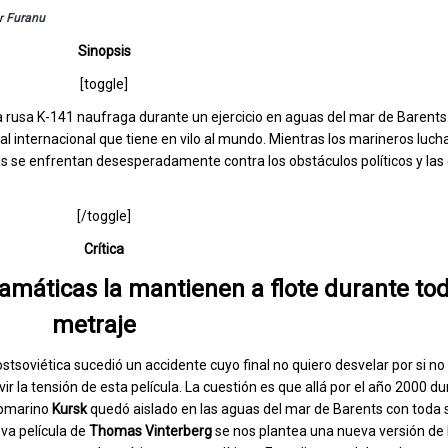
r
Furanu
Sinopsis
[toggle]
 rusa K-141 naufraga durante un ejercicio en aguas del mar de Barents
 internacional que tiene en vilo al mundo. Mientras los marineros luch
as se enfrentan desesperadamente contra los obstáculos políticos y las
[/toggle]
Crítica
ramáticas la mantienen a flote durante tod
metraje
ostsoviética sucedió un accidente cuyo final no quiero desvelar por si no
vir la tensión de esta película. La cuestión es que allá por el año 2000 d
ubmarino
Kursk
quedó aislado en las aguas del mar de Barents con toda s
eva película de
Thomas Vinterberg
se nos plantea una nueva versión de 