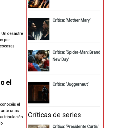
Crítica: ‘Mother Mary’
. Un desastre
an por
 escasas
Crítica: ‘Spider-Man: Brand
New Day’
o el
Crítica: ‘Juggernaut’
 conocéis el
urante unas
Críticas de series
u tripulación
lo
Crítica: ‘Presidente Curtis’