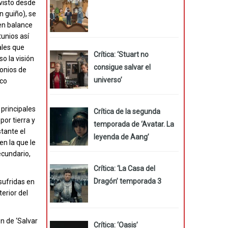
 visto desde
n guiño), se
en balance
tunios así
ales que
Crítica: ‘Stuart no
o la visión
consigue salvar el
monios de
universo’
ico
s principales
Crítica de la segunda
por tierra y
temporada de ‘Avatar. La
tante el
leyenda de Aang’
en la que le
ecundario,
Crítica: ‘La Casa del
Dragón’ temporada 3
sufridas en
erior del
ón de ‘Salvar
Crítica: ‘Oasis’