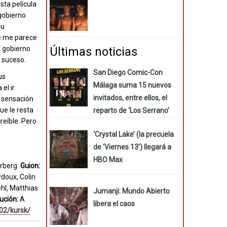
sta película
gobierno
su
ue me parece
Últimas noticias
l gobierno
l suceso.
San Diego Comic-Con
us
Málaga suma 15 nuevos
el ir
invitados, entre ellos, el
a sensación
ue le resta
reparto de ‘Los Serrano’
reíble. Pero
‘Crystal Lake’ (la precuela
de ‘Viernes 13’) llegará a
HBO Max
rberg.
Guion:
doux, Colin
hl, Matthias
Jumanji: Mundo Abierto
bución:
A
libera el caos
02/kursk/