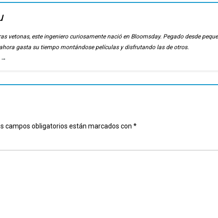
u
ierras vetonas, este ingeniero curiosamente nació en Bloomsday. Pegado desde pequ
, ahora gasta su tiempo montándose películas y disfrutando las de otros.
u
→
s campos obligatorios están marcados con
*