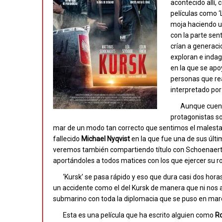
acontecido allí,
películas como ‘
moja haciendo u
con la parte sen
crían a generaci
exploran e indag
en la que se apoy
personas que re
interpretado po
Aunque cuent
protagonistas s
mar de un modo tan correcto que sentimos el malestar 
fallecido
Michael Nyqvist
en la que fue una de sus últim
veremos también compartiendo título con Schoenaer
aportándoles a todos matices con los que ejercer su ro
‘Kursk’ se pasa rápido y eso que dura casi dos hora
un accidente como el del Kursk de manera que ni nos ab
submarino con toda la diplomacia que se puso en march
Esta es una película que ha escrito alguien como
Ro