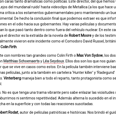
 con caras tanto dramáticas como políticas. Este director, del que hemos
Lejos del mundanal ruido’ hasta videoclips de Metallica (a los que hace u
na crítica a los estamentos gubernamentales pero manteniendo un bu
timental. De hecho la conclusión final que podemos extraer es que infor
ones en el odio hacia sus gobernantes. Hay varias películas y document
an lo que pasó tanto dentro como fuera del vehículo nuclear. En este cas
a el director es la extraída de la novela de
Robert Moore
y de los testi
almente vivieron este incidente como el Comodoro David Russel, britán
r
Colin Firth
.
e con nombres tan grandes como Colin Firth o
Max Von Sydow
, los do
on
Matthias Schoenaerts
y
Léa Seydoux
. Ellos dos son los que nos guían 
que se vive en casos como estos. En la película también interviene bas
as películas, junto a la también en cartelera ‘Hunter killer’ y ‘Radegund’ 
ts.
Vinterberg
maneja bien a todo el reparto, tanto protagonista como s
l.
s. No es que tenga una trama vibrante pero sabe enlazar las vicisitudes 
urrimos ni sentimos repetitividad. Además alterna lo sucedido en el int
a en la superficie y con todas las reacciones suscitadas.
bert Rodat
, autor de películas patrióticas e históricas. Nos brindó el gui