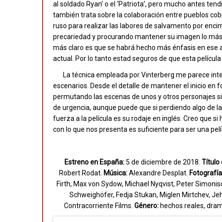
al soldado Ryan’ o el ‘Patriota’, pero mucho antes te
también trata sobre la colaboración entre pueblos c
ruso para realizar las labores de salvamento por enci
precariedad y procurando mantener su imagen lo más in
más claro es que se habrá hecho más énfasis en ese a
actual. Por lo tanto estad seguros de que esta película
La técnica empleada por Vinterberg me parece inteli
escenarios. Desde el detalle de mantener el inicio en
permutando las escenas de unos y otros personajes sin
de urgencia, aunque puede que si perdiendo algo de la 
fuerza a la película es su rodaje en inglés. Creo que s
con lo que nos presenta es suficiente para ser una pel
Estreno en España:
5 de diciembre de 2018.
Título 
Robert Rodat.
Música:
Alexandre Desplat.
Fotografía
Firth, Max von Sydow, Michael Nyqvist, Peter Simoni
Schweighöfer, Fedja Stukan, Miglen Mirtchev, Je
Contracorriente Films.
Género:
hechos reales, drama