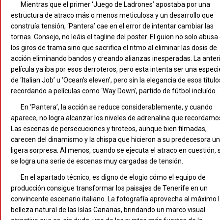
Mientras que el primer ‘Juego de Ladrones’ apostaba por una
estructura de atraco más o menos meticulosa y un desarrollo que
construía tensión, ‘Pantera’ cae en el error de intentar cambiar las
tornas. Consejo, no leáis el tagline del poster. El guion no solo abusa
los giros de trama sino que sacrifica el ritmo al eliminar las dosis de
acción eliminando bandos y creando alianzas inesperadas. La anter
película ya iba por esos derroteros, pero esta intenta ser una especi
de ‘Italian Job’ u ‘Ocean’s eleven’, pero sin la elegancia de esos título
recordando a películas como ‘Way Down’, partido de fútbol incluído.
En ‘Pantera’, la acción se reduce considerablemente, y cuando
aparece, no logra alcanzar los niveles de adrenalina que recordamo
Las escenas de persecuciones y tiroteos, aunque bien filmadas,
carecen del dinamismo y la chispa que hicieron a su predecesora u
ligera sorpresa. Al menos, cuando se ejecuta el atraco en cuestión, s
se logra una serie de escenas muy cargadas de tensión.
En el apartado técnico, es digno de elogio cómo el equipo de
producción consigue transformar los paisajes de Tenerife en un
convincente escenario italiano. La fotografía aprovecha al máximo 
belleza natural de las Islas Canarias, brindando un marco visual