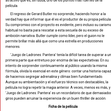
atractivo que es, sin duda, uno de los puntos más fuertes de la
película.
El regreso de Gerard Butler no sorprende, haciendo honor a la
verdad hay que informar que él es el productor de su propia película
Su compromiso con el proyecto es evidente, pero incluso su carism
habitual no basta para rescatar a esta secuela de su exceso de
ambición narrativa. Butler cumple como líder, pero el guion no le
permite brillar más allá que como una estrella en producciones
menores.
‘Juego de Ladrones: Pantera’ tenía la difícil tarea de superar a u
primera parte que entretuvo por encima de las expectativas. En su
intento de sorprender continuamente al público usando la misma
fórmula, olvida lo esencial en este género: contar una historia capa
de hacernos segregar adrenalina y clímax bien fundamentado.
Aunque su ambientación y el esfuerzo técnico son destacables, la
película no logra repetir la magia anterior. A veces, menos es más, y
‘Juego de Ladrones: Pantera’ es un recordatorio de que demasiado
giros pueden arruinar la experiencia de un buen thriller de acción.
Ficha de la película