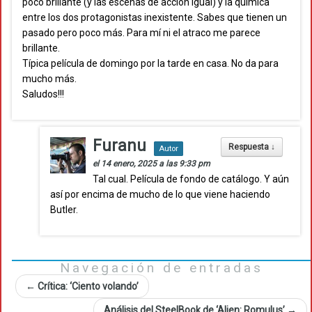
poco brillante (y las escenas de acción igual) y la química
entre los dos protagonistas inexistente. Sabes que tienen un
pasado pero poco más. Para mí ni el atraco me parece
brillante.
Típica película de domingo por la tarde en casa. No da para
mucho más.
Saludos!!!
Furanu
Respuesta
↓
Autor
el 14 enero, 2025 a las 9:33 pm
Tal cual. Película de fondo de catálogo. Y aún
así por encima de mucho de lo que viene haciendo
Butler.
Navegación de entradas
←
Crítica: ‘Ciento volando’
Análisis del SteelBook de ‘Alien: Romulus’
→