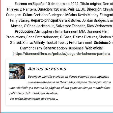
Estreno en España:
10 de enero de 2024.
Título original:
Den o
Thieves 2: Pantera.
Duración:
120 min.
País:
EE.UU.
Dirección:
Christ
Gudegast.
Guion:
Christian Gudegast.
Música:
Kevin Matley.
Fotograf
Terry Stacey.
Reparto principal:
Gerard Butler, Jordan Bridges, Evi
Ahmad, O’Shea Jackson Jr., Salvatore Esposito, Rico Verhoeven.
Producción:
Atmosphere Entertainment MM, Diamond Film
Productions, Eone Entertainment, G-Base, Palma Pictures, Shaken 
Stirred, Sierra/Affinity, Tucket Tooley Entertainment.
Distribución
Diamond Film.
Género:
acción, suspense.
Web oficial:
https://diamondfilms.es/pelicula/juego-de-ladrones-pantera
Acerca de Furanu
De origen irlandés y criado en tierras vetonas, este ingeniero
curiosamente nació en Bloomsday. Pegado desde pequeño a
una televisión y a cientos de páginas, ahora gasta su tiempo montándose
películas y disfrutando las de otros.
Ver todas las entradas de Furanu
→