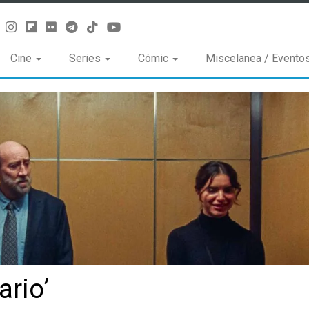
Cine
Series
Cómic
Miscelanea / Evento
ario’