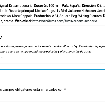
iginal:
Dream scenario.
Duración:
100 min.
País:
España.
Dirección:
Kristo
Loeb.
Reparto principal:
Nicolas Cage, Lily Bird, Julianne Nicholson, Jes
 Meadows, Marc Coppola.
Producción:
A24, Square Peg, Wilding Pictures.
D
ia, drama.
Web oficial:
https://a24films.com/films/dream-scenario
u
ierras vetonas, este ingeniero curiosamente nació en Bloomsday. Pegado desde pequ
, ahora gasta su tiempo montándose películas y disfrutando las de otros.
u
→
s campos obligatorios están marcados con
*