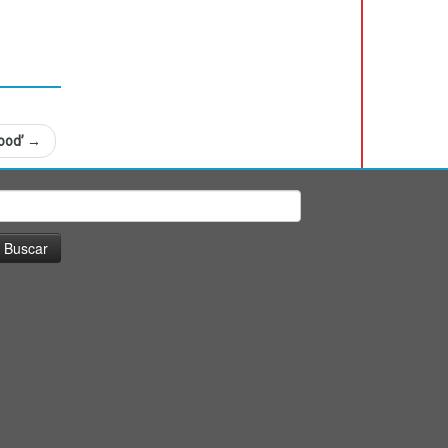
lood’
→
uscar: