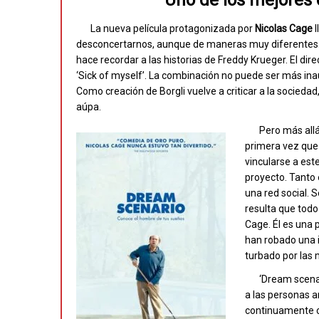
Uno de los mejores 
La nueva película protagonizada por
Nicolas Cage
l
desconcertarnos, aunque de maneras muy diferentes. 
hace recordar a las historias de Freddy Krueger. El dire
‘Sick of myself’. La combinación no puede ser más i
Como creación de Borgli vuelve a criticar a la socied
aúpa.
Pero más allá
primera vez que
vincularse a est
proyecto. Tanto
una red social. 
resulta que todo
Cage. Él es una
han robado una i
turbado por las 
‘Dream scenar
a las personas a
continuamente cr