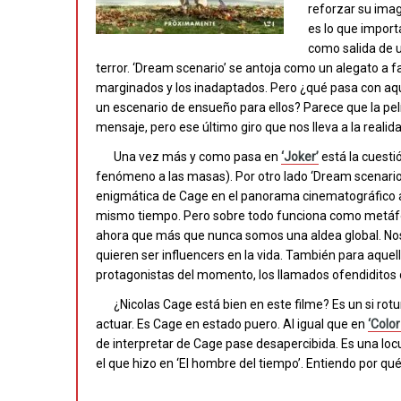
reforzar su imag
es lo que import
como salida de u
terror. ‘Dream scenario’ se antoja como un alegato a fav
marginados y los inadaptados. Pero ¿qué pasa con aque
un escenario de ensueño para ellos? Parece que la pelí
mensaje, pero ese último giro que nos lleva a la reali
Una vez más y como pasa en
‘Joker’
está la cuestió
fenómeno a las masas). Por otro lado ‘Dream scenario
enigmática de Cage en el panorama cinematográfico ac
mismo tiempo. Pero sobre todo funciona como metáfora
ahora que más que nunca somos una aldea global. Nos 
quieren ser influencers en la vida. También para aquel
protagonistas del momento, los llamados ofendiditos d
¿Nicolas Cage está bien en este filme? Es un si r
actuar. Es Cage en estado puero. Al igual que en
‘Color
de interpretar de Cage pase desapercibida. Es una locu
el que hizo en ‘El hombre del tiempo’. Entiendo por qué