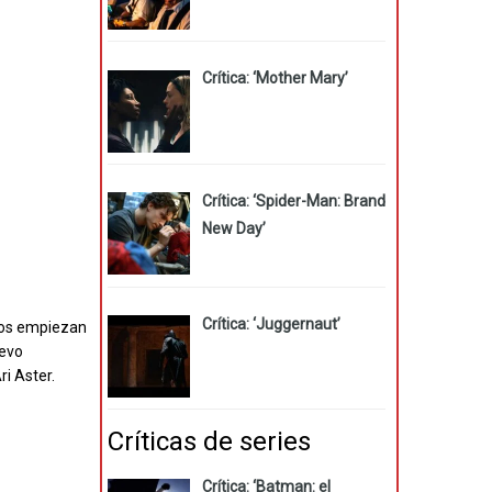
Crítica: ‘Mother Mary’
Crítica: ‘Spider-Man: Brand
New Day’
Crítica: ‘Juggernaut’
años empiezan
uevo
ri Aster.
Críticas de series
Crítica: ‘Batman: el