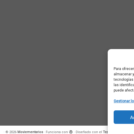
Para ofrece
almacenar y
tecnologías
las identifi
puede afect
Gestionar lo
A
·
© 2026
Moviementarios
·
Funciona con
·
Diseñado con el
Tema Customizr
·