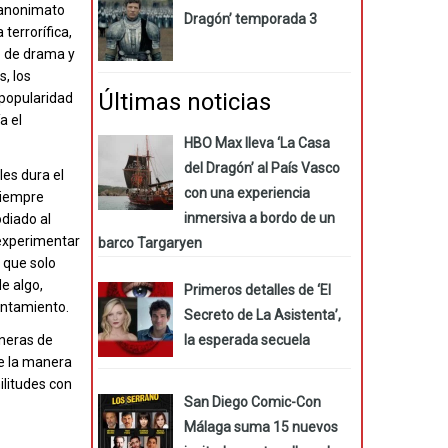
l anonimato
Dragón’ temporada 3
terrorífica,
o de drama y
s, los
Últimas noticias
 popularidad
a el
HBO Max lleva ‘La Casa
del Dragón’ al País Vasco
les dura el
con una experiencia
siempre
inmersiva a bordo de un
diado al
 experimentar
barco Targaryen
 que solo
e algo,
Primeros detalles de ‘El
entamiento.
Secreto de La Asistenta’,
la esperada secuela
aneras de
e la manera
ilitudes con
San Diego Comic-Con
Málaga suma 15 nuevos