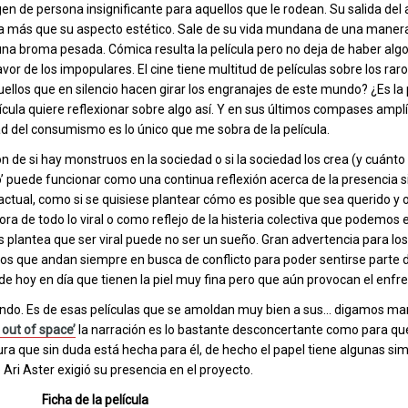
en de persona insignificante para aquellos que le rodean. Su salida de
a más que su aspecto estético. Sale de su vida mundana de una manera 
na broma pesada. Cómica resulta la película pero no deja de haber alg
or de los impopulares. El cine tiene multitud de películas sobre los raro
llos que en silencio hacen girar los engranajes de este mundo? ¿Es la
cula quiere reflexionar sobre algo así. Y en sus últimos compases amplí
dad del consumismo es lo único que me sobra de la película.
n de si hay monstruos en la sociedad o si la sociedad los crea (y cuánto 
’ puede funcionar como una continua reflexión acerca de la presencia 
tual, como si se quisiese plantear cómo es posible que sea querido y o
 de todo lo viral o como reflejo de la histeria colectiva que podemos
plantea que ser viral puede no ser un sueño. Gran advertencia para los
los que andan siempre en busca de conflicto para poder sentirse parte d
e hoy en día que tienen la piel muy fina pero que aún provocan el enfr
otundo. Es de esas películas que se amoldan muy bien a sus… digamos m
 out of space’
la narración es lo bastante desconcertante como para qu
ra que sin duda está hecha para él, de hecho el papel tiene algunas sim
 Ari Aster exigió su presencia en el proyecto.
Ficha de la película