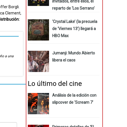
invitados, entre ellos, el
ffer Borgli.
reparto de ‘Los Serrano’
sica Clement,
istribución:
‘Crystal Lake’ (la precuela
de ‘Viernes 13’) llegará a
HBO Max
Jumanji: Mundo Abierto
eño a una
libera el caos
Lo último del cine
Análisis de la edición con
slipcover de ‘Scream 7’
Primeros detalles de ‘El