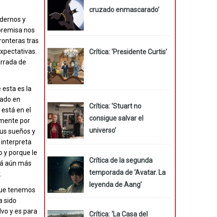
cruzado enmascarado’
ndernos y
premisa nos
ronteras tras
xpectativas.
Crítica: ‘Presidente Curtis’
arrada de
 esta es la
dado en
Crítica: ‘Stuart no
 está en el
consigue salvar el
amente por
universo’
sus sueños y
 interpreta
 y porque le
Crítica de la segunda
stá aún más
temporada de ‘Avatar. La
.
leyenda de Aang’
 que tenemos
a sido
lvo y es para
Crítica: ‘La Casa del