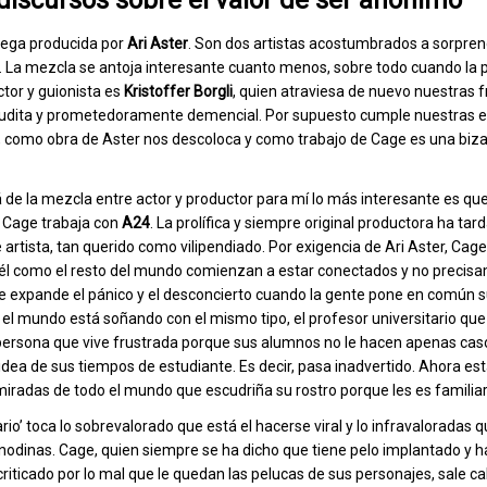
discursos sobre el valor de ser anónimo
lega producida por
Ari Aster
. Son dos artistas acostumbrados a sorpre
La mezcla se antoja interesante cuanto menos, sobre todo cuando la 
ctor y guionista es
Kristoffer
Borgli
, quien atraviesa de nuevo nuestras f
naudita y prometedoramente demencial. Por supuesto cumple nuestras e
ad, como obra de Aster nos descoloca y como trabajo de Cage es una biz
 de la mezcla entre actor y productor para mí lo más interesante es que
 Cage trabaja con
A24
. La prolífica y siempre original productora ha tar
e artista, tan querido como vilipendiado. Por exigencia de Ari Aster, Cage
 él como el resto del mundo comienzan a estar conectados y no precis
Se expande el pánico y el desconcierto cuando la gente pone en común 
 el mundo está soñando con el mismo tipo, el profesor universitario que
 persona que vive frustrada porque sus alumnos no le hacen apenas caso
dea de sus tiempos de estudiante. Es decir, pasa inadvertido. Ahora e
miradas de todo el mundo que escudriña su rostro porque les es familiar
io’ toca lo sobrevalorado que está el hacerse viral y lo infravaloradas
nodinas. Cage, quien siempre se ha dicho que tiene pelo implantado y h
iticado por lo mal que le quedan las pelucas de sus personajes, sale ca