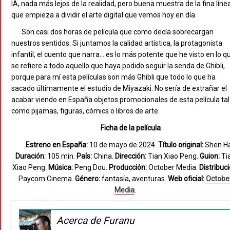
IA, nada más lejos de la realidad, pero buena muestra de la fina líne
que empieza a dividir el arte digital que vemos hoy en día.
Son casi dos horas de película que como decía sobrecargan
nuestros sentidos. Si juntamos la calidad artística, la protagonista
infantil, el cuento que narra… es lo más potente que he visto en lo q
se refiere a todo aquello que haya podido seguir la senda de Ghibli,
porque para mí esta películas son más Ghibli que todo lo que ha
sacado últimamente el estudio de Miyazaki. No sería de extrañar el
acabar viendo en España objetos promocionales de esta película tal
como pijamas, figuras, cómics o libros de arte.
Ficha de la película
Estreno en España:
10 de mayo de 2024.
Título original:
Shen Ha
Duración:
105 min.
País:
China.
Dirección:
Tian Xiao Peng.
Guion:
Ti
Xiao Peng.
Música:
Peng Dou.
Producción:
October Media.
Distribuci
Paycom Cinema.
Género:
fantasía, aventuras.
Web oficial:
Octobe
Media
.
Acerca de Furanu