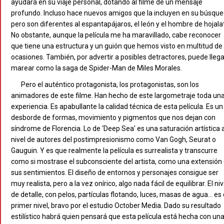
ayudará en su viaje personal, dotando al filme de un mensaje
profundo. Incluso hace nuevos amigos que la incluyen en su búsque
pero son diferentes al espantapájaros, el león y el hombre de hojala
No obstante, aunque la película me ha maravillado, cabe reconocer
que tiene una estructura y un guión que hemos visto en multitud de
ocasiones. También, por advertir a posibles detractores, puede llega
marear como la saga de Spider-Man de Miles Morales.
Pero el auténtico protagonista, los protagonistas, son los
animadores de este filme. Han hecho de este largometraje toda un
experiencia. Es apabullante la calidad técnica de esta película. Es un
desborde de formas, movimiento y pigmentos que nos dejan con
síndrome de Florencia. Lo de ‘Deep Sea’ es una saturación artística a
nivel de autores del postimpresionismo como Van Gogh, Seurat o
Gauguin. Y es que realmente la película es surrealista y transcurre
como si mostrase el subconsciente del artista, como una extensión
sus sentimientos. El diseño de entornos y personajes consigue ser
muy realista, pero a la vez onírico, algo nada fácil de equilibrar. El niv
de detalle, con pelos, partículas flotando, luces, masas de agua… es
primer nivel, bravo por el estudio October Media. Dado su resultado
estilístico habrá quien pensará que esta película está hecha con un