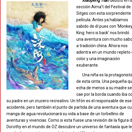
Xiaopeng Tian
debutó en l
sección Aima’t del Festival de
Sitges con esta sorprendente
película. Antes ya habíamos
sabido de él pues con ‘Monke
King: hero is back’ nos brindó
una aventura con mucho sab
a tradición china. Ahora nos
adentra en un mundo repleto
color y una imaginación
exuberante.
Una niña es la protagonist
de esta cinta. Una pequeña q
echa de menos a su madre s
cae por la borda cuando iba c
su padre en un crucero recreativo. Un tifón es el responsable de ese
accidente, pero también el punto de partida de una aventura que cu
manga de agua revolucionará su vida a base de un torbellino de
aventuras y vivencias. Como si esta fuese una revisión de la figura 
Dorothy en el mundo de OZ descubre un universo de fantasía que le