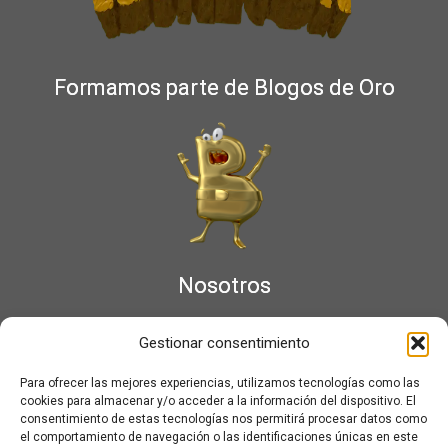
Formamos parte de Blogos de Oro
Nosotros
¿Qué es Moviementarios?
Gestionar consentimiento
Aviso legal
Bases Legales y Condiciones de los Sorteos en Moviementarios
Para ofrecer las mejores experiencias, utilizamos tecnologías como las
Más información sobre las cookies
cookies para almacenar y/o acceder a la información del dispositivo. El
Noticias al correo
consentimiento de estas tecnologías nos permitirá procesar datos como
el comportamiento de navegación o las identificaciones únicas en este
Política de cookies