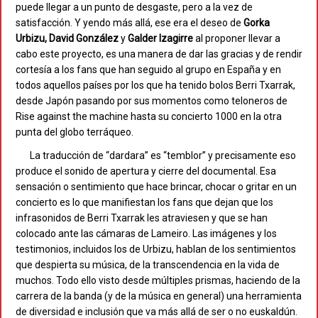
puede llegar a un punto de desgaste, pero a la vez de
satisfacción. Y yendo más allá, ese era el deseo de
Gorka
Urbizu,
David González
y
Galder Izagirre
al proponer llevar a
cabo este proyecto, es una manera de dar las gracias y de rendir
cortesía a los fans que han seguido al grupo en España y en
todos aquellos países por los que ha tenido bolos Berri Txarrak,
desde Japón pasando por sus momentos como teloneros de
Rise against the machine hasta su concierto 1000 en la otra
punta del globo terráqueo.
La traducción de “dardara” es “temblor” y precisamente eso
produce el sonido de apertura y cierre del documental. Esa
sensación o sentimiento que hace brincar, chocar o gritar en un
concierto es lo que manifiestan los fans que dejan que los
infrasonidos de Berri Txarrak les atraviesen y que se han
colocado ante las cámaras de Lameiro. Las imágenes y los
testimonios, incluidos los de Urbizu, hablan de los sentimientos
que despierta su música, de la transcendencia en la vida de
muchos. Todo ello visto desde múltiples prismas, haciendo de la
carrera de la banda (y de la música en general) una herramienta
de diversidad e inclusión que va más allá de ser o no euskaldún.