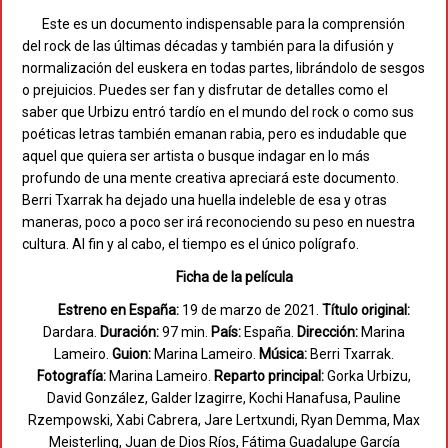
Este es un documento indispensable para la comprensión
del rock de las últimas décadas y también para la difusión y
normalización del euskera en todas partes, librándolo de sesgos
o prejuicios. Puedes ser fan y disfrutar de detalles como el
saber que Urbizu entró tardío en el mundo del rock o como sus
poéticas letras también emanan rabia, pero es indudable que
aquel que quiera ser artista o busque indagar en lo más
profundo de una mente creativa apreciará este documento.
Berri Txarrak ha dejado una huella indeleble de esa y otras
maneras, poco a poco ser irá reconociendo su peso en nuestra
cultura. Al fin y al cabo, el tiempo es el único polígrafo.
Ficha de la película
Estreno en España:
19 de marzo de 2021.
Título original:
Dardara.
Duración:
97 min.
País:
España.
Dirección:
Marina
Lameiro.
Guion:
Marina Lameiro.
Música:
Berri Txarrak.
Fotografía:
Marina Lameiro.
Reparto principal:
Gorka Urbizu,
David González, Galder Izagirre, Kochi Hanafusa, Pauline
Rzempowski, Xabi Cabrera, Jare Lertxundi, Ryan Demma, Max
Meisterling, Juan de Dios Ríos, Fátima Guadalupe García