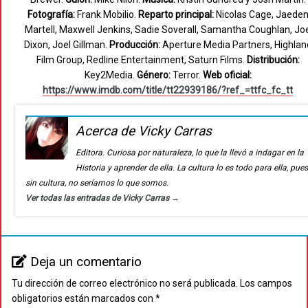
Fotografía:
Frank Mobilio.
Reparto principal:
Nicolas Cage, Jaede
Martell, Maxwell Jenkins, Sadie Soverall, Samantha Coughlan, Jo
Dixon, Joel Gillman.
Producción:
Aperture Media Partners, Highlan
Film Group, Redline Entertainment, Saturn Films.
Distribución:
Key2Media.
Género:
Terror.
Web oficial:
https://www.imdb.com/title/tt22939186/?ref_=ttfc_fc_tt
Acerca de Vicky Carras
Editora. Curiosa por naturaleza, lo que la llevó a indagar en la
Historia y aprender de ella. La cultura lo es todo para ella, pue
sin cultura, no seríamos lo que somos.
Ver todas las entradas de Vicky Carras
→
Deja un comentario
Tu dirección de correo electrónico no será publicada.
Los campos
obligatorios están marcados con
*