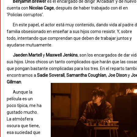
Benjamin
Brewer
es el encargado de dirigir ‘Arcadian’ y de nuevo
cuenta con
Nicolas
Cage
, después de haber trabajado con él en
‘Policías corruptos’.
En este papel, el actor está muy contenido, dando vida al padre 
familia obsesionado en enseñar a sus hijos como resistir. Y, sobre
todo, intentando que comprendan que deben de trabajar juntos y
ayudarse mutuamente.
Jaeden
Martell
y
Maxwell
Jenkins
, son los encargados de dar vid
sus hijos. Unos chicos un tanto complicados que harán que las cosa
que pongan bastante complicadas para los tres. En el reparto tamb
encontramos a
Sadie
Soverall
,
Samantha
Coughlan
,
Joe
Dixon
y
Jo
Gillman
.
Aunque la
película es un
poco típica, me ha
gustado mucho.
La atmósfera
oscura que tiene,
esa suciedad que