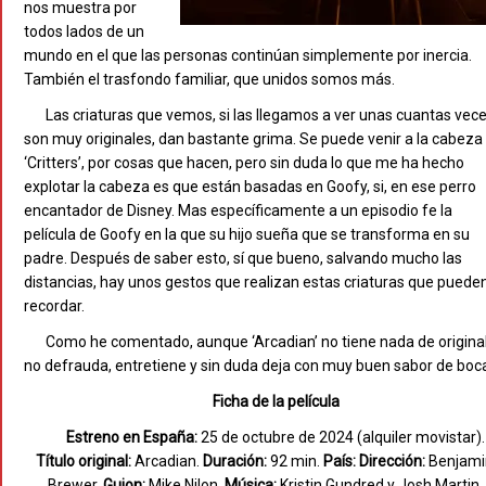
nos muestra por
todos lados de un
mundo en el que las personas continúan simplemente por inercia.
También el trasfondo familiar, que unidos somos más.
Las criaturas que vemos, si las llegamos a ver unas cuantas vece
son muy originales, dan bastante grima. Se puede venir a la cabeza
‘Critters’, por cosas que hacen, pero sin duda lo que me ha hecho
explotar la cabeza es que están basadas en Goofy, si, en ese perro
encantador de Disney. Mas específicamente a un episodio fe la
película de Goofy en la que su hijo sueña que se transforma en su
padre. Después de saber esto, sí que bueno, salvando mucho las
distancias, hay unos gestos que realizan estas criaturas que puede
recordar.
Como he comentado, aunque ‘Arcadian’ no tiene nada de original
no defrauda, entretiene y sin duda deja con muy buen sabor de boc
Ficha de la película
Estreno en España:
25 de octubre de 2024 (alquiler movistar).
Título original:
Arcadian.
Duración:
92 min.
País:
Dirección:
Benjami
Brewer.
Guion:
Mike Nilon.
Música:
Kristin Gundred y Josh Martin.