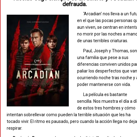
defrauda.
‘Arcadian’ nos lleva a un fut
en el que las pocas personas q
aun viven, se centran en intent
no morir por las noches a man
de unas terribles criaturas.
Paul, Joseph y Thomas, so
una familia que pese a sus
diferencias conviven unidos pa
paliar los desperfectos que va
ocurriendo noche tras noche y 
poder mantenerse con vida.
La película es bastante
sencilla. Nos muestra el día a d
de estos tres hombres y cómo
intentan sobrellevar como pueden la terrible situación que les ha
tocado vivir. El ritmo es pausado, pero cuando la acción llega no deja
respirar.