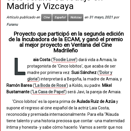
Madrid y Vizcaya
Artículo publicado en
en
31 mayo, 2021
por
Cine
Español
Noticias
Furanu
Proyecto que participó en la segunda edición
de la Incubadora de la ECAM, y ganó el premio
al mejor proyecto en Ventana del Cine
Madrileño
L
aia Costa
(
‘Foodie Love’
) dará vida a Amaia, la
protagonista de ‘Cinco lobitos’, que acaba de ser
madre por primera vez.
Susi Sánchez
(
‘Dolor y
gloria’
) interpretará a Begoña, la madre de Amaia, y
Ramón Barea
(
‘La Boda de Rosa’
) a Koldo, su padre.
Mikel
Bustamante
(
‘La Casa de Papel’
) será Javi, la pareja de Amaia.
‘Cinco lobitos’ es la opera prima de
Aulada Ruiz de Azúa
y
supone el regreso al cine español de la actriz Laia Costa,
reconocida y premiada internacionalmente. Para ella “Alauda
tiene talento y una historia preciosa que contar -una maternidad
íntima y honesta- y sabe cómo hacerlo. Vamos a sentir que nos