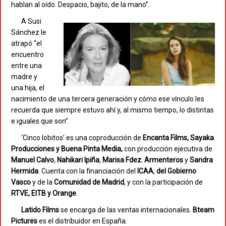
hablan al oído. Despacio, bajito, de la mano”.
A Susi
Sánchez le
atrapó “el
encuentro
entre una
madre y
una hija, el
nacimiento de una tercera generación y cómo ese vínculo les
recuerda que siempre estuvo ahí y, al mismo tiempo, lo distintas
e iguales que son”.
‘Cinco lobitos’ es una coproducción de
Encanta Films, Sayaka
Producciones y Buena Pinta Media,
con producción ejecutiva de
Manuel Calvo
,
Nahikari Ipiña
,
Marisa Fdez. Armenteros
y
Sandra
Hermida
. Cuenta con la financiación del
ICAA
,
del Gobierno
Vasco
y de la
Comunidad de Madrid
, y con la participación de
RTVE, EITB y Orange
.
Latido Films
se encarga de las ventas internacionales.
Bteam
Pictures
es el distribuidor en España.