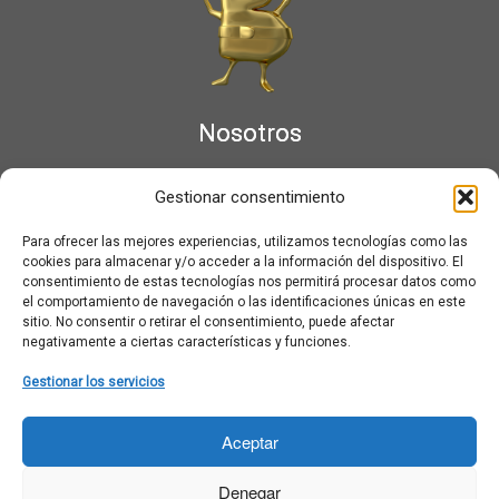
Nosotros
¿Qué es Moviementarios?
Gestionar consentimiento
Aviso legal
Bases Legales y Condiciones de los Sorteos en Moviementarios
Para ofrecer las mejores experiencias, utilizamos tecnologías como las
Más información sobre las cookies
cookies para almacenar y/o acceder a la información del dispositivo. El
Noticias al correo
consentimiento de estas tecnologías nos permitirá procesar datos como
el comportamiento de navegación o las identificaciones únicas en este
Política de cookies
sitio. No consentir o retirar el consentimiento, puede afectar
Política de cookies (UE)
negativamente a ciertas características y funciones.
Política de privacidad
Ponte en contacto con nosotros
Gestionar los servicios
Buscar:
Aceptar
Denegar