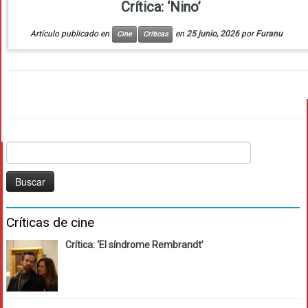
Crítica: ‘Nino’
Artículo publicado en
en
25 junio, 2026
por
Furanu
Cine
Críticas
Buscar:
Críticas de cine
Crítica: ‘El síndrome Rembrandt’