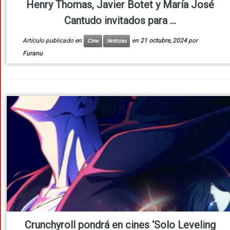
Henry Thomas, Javier Botet y María José
Cantudo invitados para ...
Artículo publicado en
en
21 octubre, 2024
por
Cine
Noticias
Furanu
Crunchyroll pondrá en cines ‘Solo Leveling