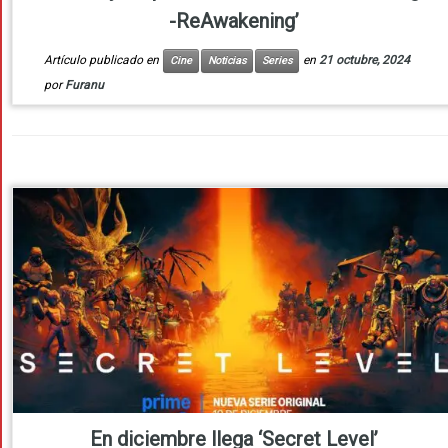
-ReAwakening’
Artículo publicado en
en
21 octubre, 2024
Cine
Noticias
Series
por
Furanu
En diciembre llega ‘Secret Level’