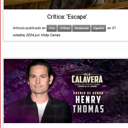
Crítica: ‘Escape’
Artículo publicado en
en
21
Cine
Críticas
Destacada
Español
octubre, 2024
por
Vicky Carras