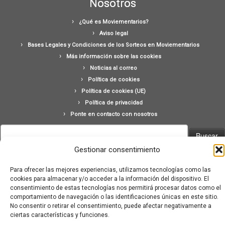
Nosotros
¿Qué es Moviementarios?
Aviso legal
Bases Legales y Condiciones de los Sorteos en Moviementarios
Más información sobre las cookies
Noticias al correo
Política de cookies
Política de cookies (UE)
Política de privacidad
Ponte en contacto con nosotros
Buscar:
Gestionar consentimiento
Para ofrecer las mejores experiencias, utilizamos tecnologías como las
cookies para almacenar y/o acceder a la información del dispositivo. El
consentimiento de estas tecnologías nos permitirá procesar datos como el
comportamiento de navegación o las identificaciones únicas en este sitio.
·
© 2026
Moviementarios
·
Funciona con
·
No consentir o retirar el consentimiento, puede afectar negativamente a
Diseñado con el
Tema Customizr
·
ciertas características y funciones.