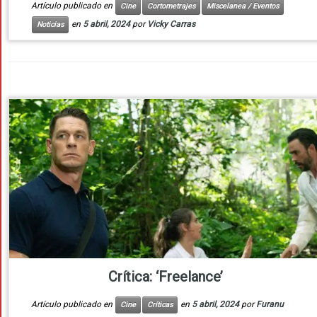
Artículo publicado en
Cine
Cortometrajes
Miscelanea / Eventos
en
5 abril, 2024
por
Vicky Carras
Noticias
Crítica: ‘Freelance’
Artículo publicado en
en
5 abril, 2024
por
Furanu
Cine
Críticas