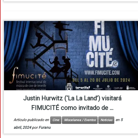
Justin Hurwitz (‘La La Land’) visitará
FIMUCITÉ como invitado de ...
Artículo publicado en
en
5
Cine
Miscelanea / Eventos
Noticias
abril, 2024
por
Furanu