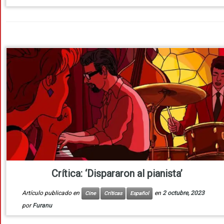
Crítica: ‘Dispararon al pianista’
Artículo publicado en
en
2 octubre, 2023
Cine
Críticas
Español
por
Furanu