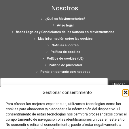
Nosotros
¿Qué es Moviementarios?
Aviso legal
Bases Legales y Condiciones de los Sorteos en Moviementarios
Más información sobre las cookies
Noticias al correo
Política de cookies
Política de cookies (UE)
Política de privacidad
Ponte en contacto con nosotros
Buscar:
Gestionar consentimiento
Para ofrecer las mejores experiencias, utilizamos tecnologías como las
cookies para almacenar y/o acceder a la información del dispositivo. El
consentimiento de estas tecnologías nos permitirá procesar datos como el
comportamiento de navegación o las identificaciones únicas en este sitio.
·
© 2026
Moviementarios
·
Funciona con
·
No consentir o retirar el consentimiento, puede afectar negativamente a
Diseñado con el
Tema Customizr
·