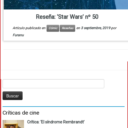
Reseña: ‘Star Wars’ nº 50
Artículo publicado en
en
3 septiembre, 2019
por
Cómic
Reseñas
Furanu
Buscar:
Críticas de cine
Crítica: ‘El síndrome Rembrandt’