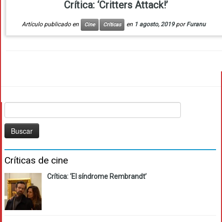
Crítica: ‘Critters Attack!’
Artículo publicado en
en
1 agosto, 2019
por
Furanu
Cine
Críticas
Buscar:
Críticas de cine
Crítica: ‘El síndrome Rembrandt’