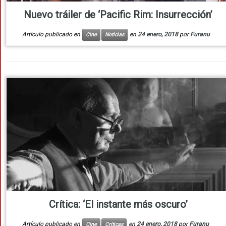
Nuevo tráiler de ‘Pacific Rim: Insurrección’
Artículo publicado en
en
24 enero, 2018
por
Furanu
Cine
Noticias
Crítica: ‘El instante más oscuro’
Artículo publicado en
en
24 enero, 2018
por
Furanu
Cine
Críticas