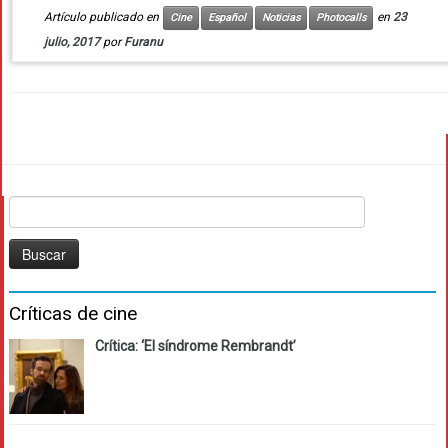
Artículo publicado en
en
23
Cine
Español
Noticias
Photocalls
julio, 2017
por
Furanu
Buscar:
Críticas de cine
Crítica: ‘El síndrome Rembrandt’