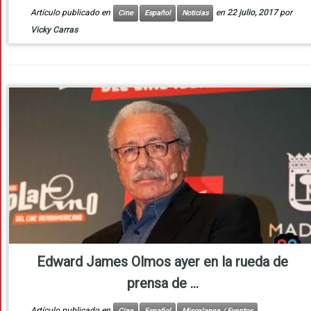
Artículo publicado en
en
22 julio, 2017
por
Cine
Español
Noticias
Vicky Carras
Edward James Olmos ayer en la rueda de
prensa de ...
Artículo publicado en
Cine
Español
Miscelanea / Eventos