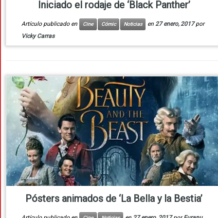
Iniciado el rodaje de ‘Black Panther’
Artículo publicado en
en
27 enero, 2017
por
Cine
Cómic
Noticias
Vicky Carras
Pósters animados de ‘La Bella y la Bestia’
Artículo publicado en
en
27 enero, 2017
por
Furanu
Cine
Noticias