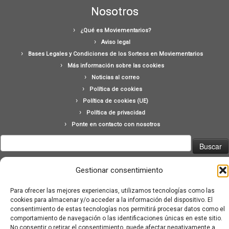
Nosotros
¿Qué es Moviementarios?
Aviso legal
Bases Legales y Condiciones de los Sorteos en Moviementarios
Más información sobre las cookies
Noticias al correo
Política de cookies
Política de cookies (UE)
Política de privacidad
Ponte en contacto con nosotros
Buscar:
Gestionar consentimiento
Para ofrecer las mejores experiencias, utilizamos tecnologías como las
cookies para almacenar y/o acceder a la información del dispositivo. El
consentimiento de estas tecnologías nos permitirá procesar datos como el
·
© 2026
Moviementarios
·
Funciona con
·
comportamiento de navegación o las identificaciones únicas en este sitio.
Diseñado con el
Tema Customizr
·
No consentir o retirar el consentimiento, puede afectar negativamente a