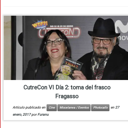
CutreCon VI Día 2: toma del frasco
Fragasso
Artículo publicado en
en
27
Cine
Miscelanea / Eventos
Photocalls
enero, 2017
por
Furanu