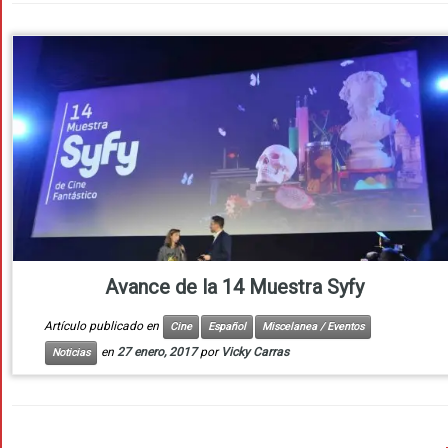
Avance de la 14 Muestra Syfy
Artículo publicado en
Cine
Español
Miscelanea / Eventos
en
27 enero, 2017
por
Vicky Carras
Noticias