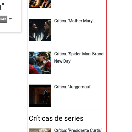
g”
en
cias
Crítica: ‘Mother Mary’
Crítica: ‘Spider-Man: Brand
New Day’
Crítica: ‘Juggernaut’
Críticas de series
Crítica: ‘Presidente Curtis’