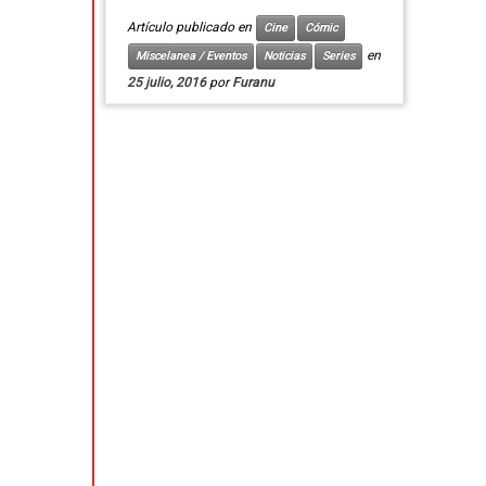
Artículo publicado en
Cine
Cómic
en
Miscelanea / Eventos
Noticias
Series
25 julio, 2016
por
Furanu