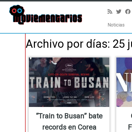
Noticias
Saltar
Archivo por días:
25 j
al
contenido
“Train to Busan” bate
records en Corea
F