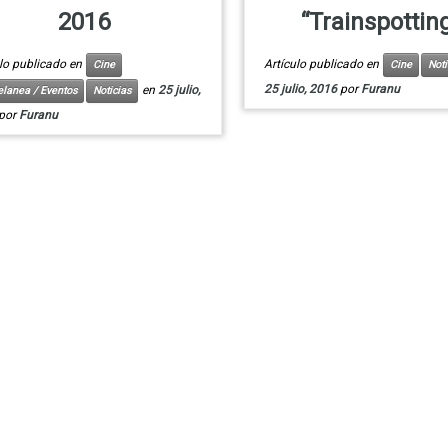
2016
“Trainspottin
ulo publicado en
Artículo publicado en
Cine
Cine
Noti
25 julio, 2016
por
Furanu
en
25 julio,
elanea / Eventos
Noticias
por
Furanu