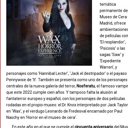
temática
permanente de
Museo de Cera
Madrid, ofrece
ambientacione
de películas c
‘El resplandor’,
‘Psicosis’ o las
sagas ‘Saw’ y
‘Expediente
Warren’, y
personajes como ‘Hannibal Lecter’, ‘Jack el destripador’ o el payaso
Pennywise de ‘It’. También se presenta como uno de los personajes
centrales de la nueva galería del terror,
Nosferatu
, el famoso vampi
que este 2022 cumple cien años. Y tampoco falta la alusión al
fantaterror europeo y español, con los personajes de dos películas
rodadas en el propio museo: el Dr. Knox interpretado por Jack Taylor
en ‘Wax’, y el verdugo Leonardo de Fredesval encarnado por Paul
Naschy en ‘Horror en el museo de cera’.
En este año en el que se cumple el
cincuenta aniversario
del Mu