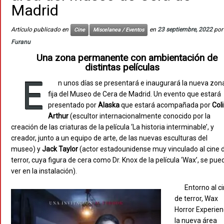
Madrid
Artículo publicado en
en
23 septiembre, 2022
por
Cine
Miscelanea / Eventos
Furanu
Una zona permanente con ambientación de
distintas películas
E
n unos días se presentará e inaugurará la nueva zon
fija del Museo de Cera de Madrid. Un evento que estará
presentado por
Alaska
que estará acompañada por
Col
Arthur
(escultor internacionalmente conocido por la
creación de las criaturas de la película ‘La historia interminable’, y
creador, junto a un equipo de arte, de las nuevas esculturas del
museo) y
Jack Taylor
(actor estadounidense muy vinculado al cine 
terror, cuya figura de cera como Dr. Knox de la película ‘Wax’, se pue
ver en la instalación).
Entorno al c
de terror, Wax
Horror Experien
la nueva área