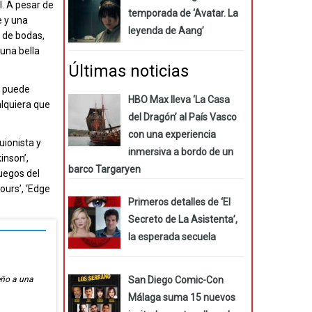
VI. A pesar de
temporada de ‘Avatar. La
e y una
leyenda de Aang’
e de bodas,
 una bella
Últimas noticias
n puede
HBO Max lleva ‘La Casa
alquiera que
del Dragón’ al País Vasco
con una experiencia
uionista y
inmersiva a bordo de un
inson’,
barco Targaryen
juegos del
ours’, ‘Edge
Primeros detalles de ‘El
Secreto de La Asistenta’,
la esperada secuela
San Diego Comic-Con
eño a una
Málaga suma 15 nuevos