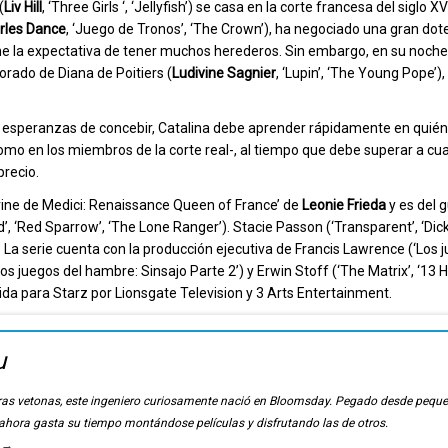
(
Liv Hill
, ‘Three Girls ‘, ‘Jellyfish’) se casa en la corte francesa del siglo X
rles Dance
, ‘Juego de Tronos’, ‘The Crown’), ha negociado una gran dot
viene la expectativa de tener muchos herederos. Sin embargo, en su noch
rado de Diana de Poitiers (
Ludivine Sagnier
, ‘Lupin’, ‘The Young Pope’),
s esperanzas de concebir, Catalina debe aprender rápidamente en quié
omo en los miembros de la corte real-, al tiempo que debe superar a cu
precio.
erine de Medici: Renaissance Queen of France’ de
Leonie Frieda
y es del g
, ‘Red Sparrow’, ‘The Lone Ranger’). Stacie Passon (‘Transparent’, ‘Dick
eno. La serie cuenta con la producción ejecutiva de Francis Lawrence (‘Los 
os juegos del hambre: Sinsajo Parte 2’) y Erwin Stoff (‘The Matrix’, ‘13 H
ida para Starz por Lionsgate Television y 3 Arts Entertainment.
u
ierras vetonas, este ingeniero curiosamente nació en Bloomsday. Pegado desde pequ
, ahora gasta su tiempo montándose películas y disfrutando las de otros.
u
→