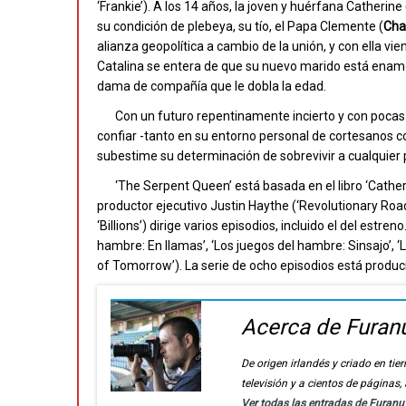
‘Frankie’). A los 14 años, la joven y huérfana Catherine 
su condición de plebeya, su tío, el Papa Clemente (
Cha
alianza geopolítica a cambio de la unión, y con ella 
Catalina se entera de que su nuevo marido está enamo
dama de compañía que le dobla la edad.
Con un futuro repentinamente incierto y con poca
confiar -tanto en su entorno personal de cortesanos c
subestime su determinación de sobrevivir a cualquier 
‘The Serpent Queen’ está basada en el libro ‘Cath
productor ejecutivo Justin Haythe (‘Revolutionary Road’
‘Billions’) dirige varios episodios, incluido el del estr
hambre: En llamas’, ‘Los juegos del hambre: Sinsajo’, ‘L
of Tomorrow’). La serie de ocho episodios está produc
Acerca de Furan
De origen irlandés y criado en t
televisión y a cientos de páginas
Ver todas las entradas de Furan